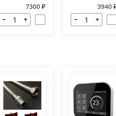
(прямой) Vitron
7300 ₽
3940 
лах.
я. Придает прибору завершенности и помогает скрыть
а также увеличивает жесткость короба.
более изделий, которые соединяются болтами с торцевы
адиус 800 мм. Длина одного цельного радиусного конве
отдельных сегментов.
3000 мм поставляется отдельными частями. Соединение 
льное соединение.
ельный прибор позволяет создать идеальный микроклим
ля влажных помещений. Корпус конвектора изготавлив