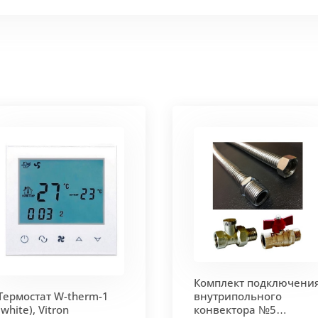
 мм и покрыт защитным слоем порошковой краски черно
ие попадания раствора. Монтажная плита защищает св
 корпус из высококачественной нержавеющей стали мар
т
. Состоит из бесшовных медных труб диаметра 15мм 
ым покрытием чёрного цвета.
родольная.
 - золото, бронза, чёрный, серебро (без доплат)
Комплект подключени
 решетки - 13мм.
Может быть изменена на 10 или 18 мм
Термостат W-therm-1
внутрипольного
(white), Vitron
конвектора №5