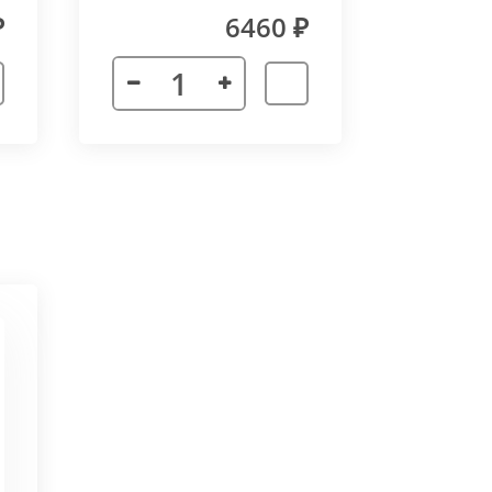
₽
6460 ₽
 неточности в соединении
х сторон. Минимальный угол
ктора 3000 мм. Для достижения
частей корпуса в единую
ат в помещении.
ается с формованным дном,