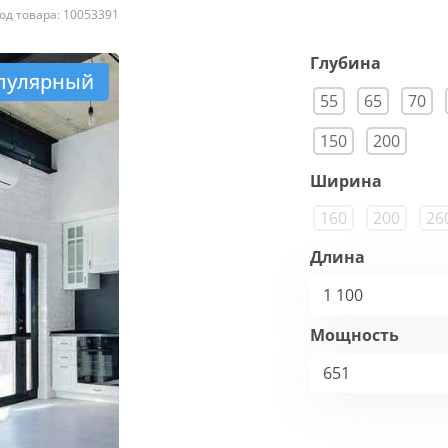
од товара: 10053391
Глубина
пулярный
55
65
70
150
200
Ширина
160
200
26
Длина
1 100
Мощность
651