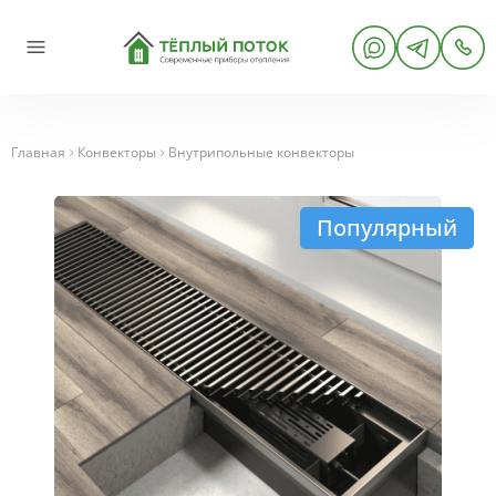
Главная
Конвекторы
Внутрипольные конвекторы
Популярный