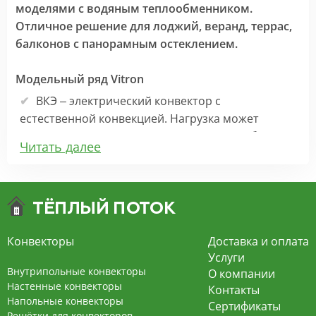
моделями с водяным теплообменником.
Отличное решение для лоджий, веранд, террас,
балконов с панорамным остеклением.
Модельный ряд Vitron
ВКЭ – электрический конвектор с
естественной конвекцией. Нагрузка может
корректироваться как внутри самого прибора
Читать далее
через панель управления, так и с помощью
настенного термостата.
ВКВЭ – электрическая модель с вентилятором
позволяет быстро создать и поддержать
комфортную температуру.
Конвекторы
Доставка и оплата
Услуги
Минимальная высота ВКВЭ - 80 мм, ВКЭ
Внутрипольные конвекторы
О компании
- 90 мм, а ширина - 200 мм.
Настенные конвекторы
Контакты
Напольные конвекторы
Сертификаты
Решётки для конвекторов