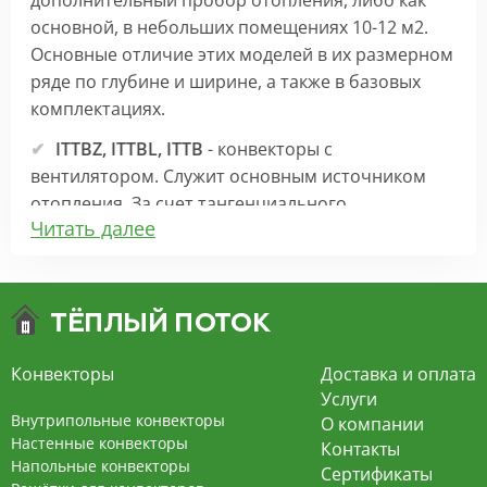
дополнительный пробор отопления, либо как
основной, в небольших помещениях 10-12 м2.
Основные отличие этих моделей в их размерном
ряде по глубине и ширине, а также в базовых
комплектациях.
ITTBZ, ITTBL, ITTB
- конвекторы с
вентилятором. Служит основным источником
отопления. За счет тангенциального
Читать далее
вентилятора 220В создает принудительную
конвекцию, что позволяет обогревать
помещения большей площади.
Минимальная высота конвектора 70 мм
Конвекторы
Доставка и оплата
Особенности:
Услуги
ITTZ и ITTBZ
- бюджетные модели.
Внутрипольные конвекторы
О компании
Короб с теплообменником окрашен порошковой
Настенные конвекторы
Контакты
Напольные конвекторы
краской в серый цвет с алюминиевой тонкой
Сертификаты