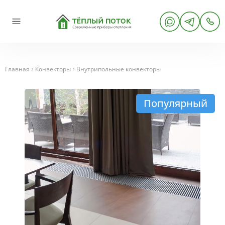
Главная
Конвекторы
Внутрипольные конвекторы
Популярный