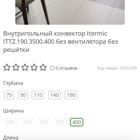
Внутрипольный конвектор Itermic
ITTZ.190.3500.400 без вентилятора без
решётки
0 отзывов
Код товара: 10223285
Глубина
75
90
110
140
190
Ширина
200
250
300
350
400
Длина