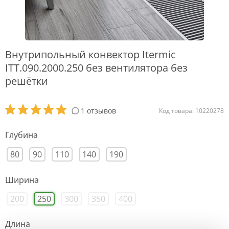
Внутрипольный конвектор Itermic
ITT.090.2000.250 без вентилятора без
решётки
1 отзывов
Код товара: 10220278
Глубина
80
90
110
140
190
Ширина
200
250
300
350
400
Длина