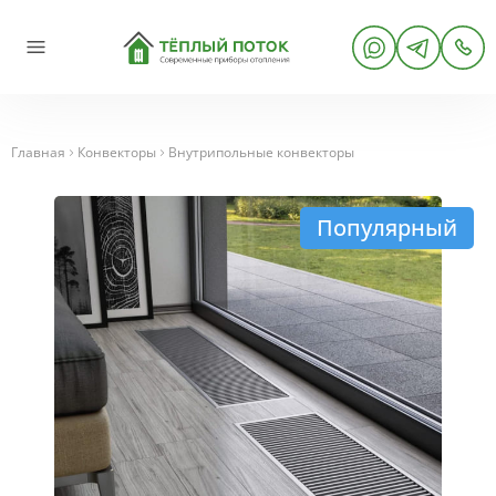
Главная
Конвекторы
Внутрипольные конвекторы
Популярный