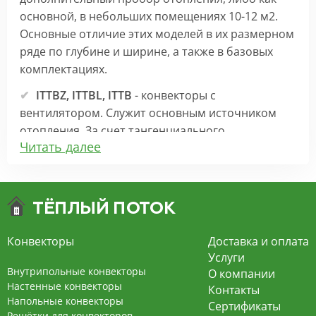
основной, в небольших помещениях 10-12 м2.
Основные отличие этих моделей в их размерном
ряде по глубине и ширине, а также в базовых
комплектациях.
ITTBZ, ITTBL, ITTB
- конвекторы с
вентилятором. Служит основным источником
отопления. За счет тангенциального
Читать далее
вентилятора 220В создает принудительную
конвекцию, что позволяет обогревать
помещения большей площади.
Минимальная высота конвектора 70 мм
Конвекторы
Доставка и оплата
Особенности:
Услуги
ITTZ и ITTBZ
- бюджетные модели.
Внутрипольные конвекторы
О компании
Короб с теплообменником окрашен порошковой
Настенные конвекторы
Контакты
Напольные конвекторы
краской в серый цвет с алюминиевой тонкой
Сертификаты
Решётки для конвекторов