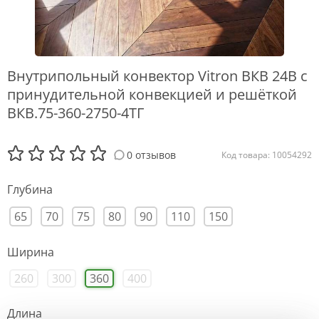
Внутрипольный конвектор Vitron ВКВ 24В с
принудительной конвекцией и решёткой
ВКВ.75-360-2750-4ТГ
0 отзывов
Код товара: 10054292
Глубина
65
70
75
80
90
110
150
Ширина
260
300
360
400
Длина