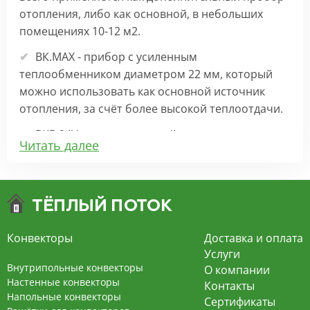
отопления, либо как основной, в небольших
помещениях 10-12 м2.
ВК.МАХ - прибор с усиленным
теплообменником диаметром 22 мм, который
можно использовать как основной источник
отопления, за счёт более высокой теплоотдачи.
ВКВ 24V – внутрипольный конвектор
Читать далее
отопления с вентилятором на 24В подходит для
обогрева больших комнат. Безопасен в
эксплуатации, имеет плавную регулировку,
экономит электроэнергию и бесшумно работает.
ВКВ – конвектор в полу с принудительной
Конвекторы
Доставка и оплата
конвекцией на 220В. За счет тангенциального
Услуги
вентилятора создает принудительную
Внутрипольные конвекторы
О компании
конвекцию, что позволяет обогревать
Настенные конвекторы
Контакты
Напольные конвекторы
помещения большой площади.
Сертификаты