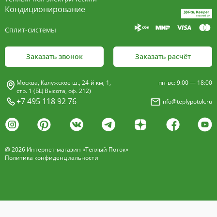
пластины, покрыт износостойким порошковым
Кондиционирование
покрытием чёрного цвета.
Сплит-системы
Декоративная решетка
- изготавливается двух типов: рулонная и
Заказать звонок
Заказать расчёт
продольная.
Материалы изготовления:
Москва, Калужское ш., 24-й км, 1,
пн-вс: 9:00 — 18:00
анодированный алюминий четырёх цветов -
стр. 1 (БЦ Высота, оф. 212)
+7 495 118 92 76
info@teplypotok.ru
золото, бронза, чёрный, серебро (без доплат)
дерево – дуб натуральный
дуб с покрытием 16 оттенков
@ 2026 Интернет-магазин «Тёплый Поток»
нержавеющая сталь
Политика конфиденциальности
Расстояние между профилем алюминиевой
решетки - 13мм.
Может быть изменена на 10 или
18 мм, что влияет на внешний вид и цену.
Высота профиля решетки 18 мм.