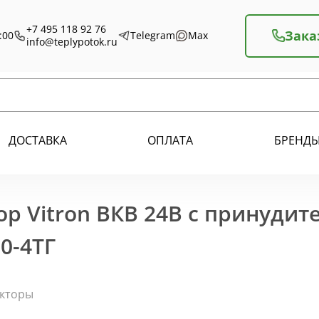
+7 495 118 92 76
Зака
:00
Telegram
Max
info@teplypotok.ru
ДОСТАВКА
ОПЛАТА
БРЕНД
р Vitron ВКВ 24В с принудит
0-4ТГ
екторы