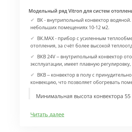
Модельный ряд Vitron для систем отоплен
ВК - внутрипольный конвектор водяной.
небольших помещениях 10-12 м2.
ВК.МАХ - прибор с усиленным теплообм
отопления, за счёт более высокой теплоот
ВКВ 24V – внутрипольный конвектор ото
эксплуатации, имеет плавную регулировку
ВКВ – конвектор в полу с принудительн
конвекцию, что позволяет обогревать по
Минимальная высота конвектора 55 
Особенности:
Читать далее
Корпус выполнен из оцинкованной стали 1
выполнена точно, без зазоров во избежан