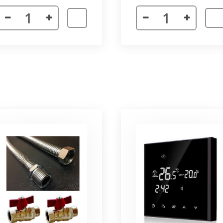
я. Придает прибору завершенности и помогает скрыть
а также увеличивает жесткость короба.
более изделий, которые соединяются болтами с торцевы
адиус 800 мм. Длина одного цельного радиусного конве
отдельных сегментов.
3000 мм поставляется отдельными частями. Соединение 
льное соединение.
ельный прибор позволяет создать идеальный микроклим
ля влажных помещений. Корпус конвектора изготавлив
ю систему.