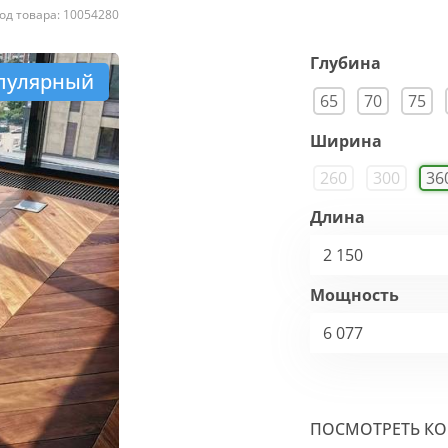
од товара: 10054280
Глубина
пулярный
65
70
75
Ширина
260
300
36
Длина
2 150
Мощность
6 077
ПОСМОТРЕТЬ К