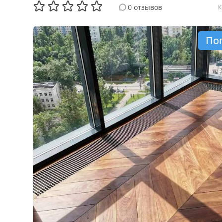
0 отзывов
К
По