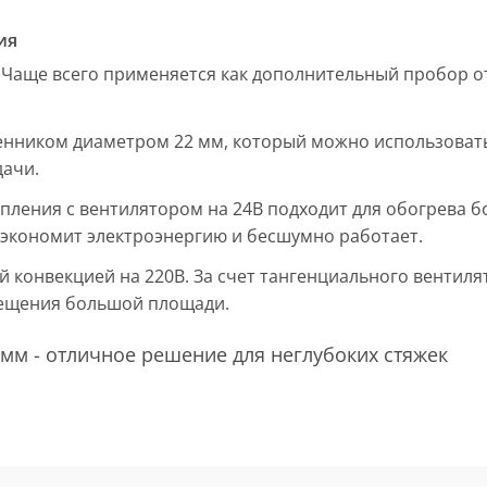
ия
 Чаще всего применяется как дополнительный пробор от
енником диаметром 22 мм, который можно использовать
дачи.
пления с вентилятором на 24В подходит для обогрева б
, экономит электроэнергию и бесшумно работает.
ой конвекцией на 220В. За счет тангенциального вентил
мещения большой площади.
мм - отличное решение для неглубоких стяжек
 мм и покрыт защитным слоем порошковой краски черно
ие попадания раствора. Монтажная плита защищает св