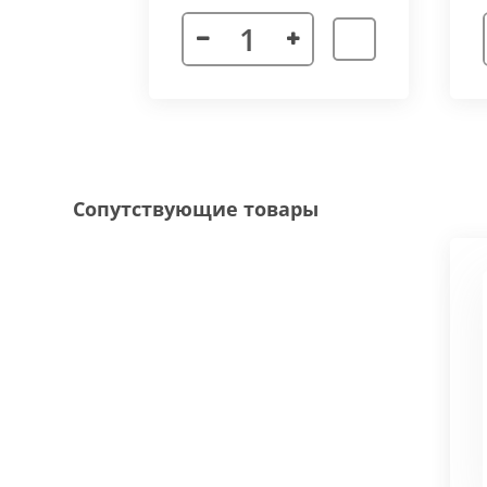
Декоративная рамка
выполнена из алюмини
напольного покрытия и короба конвектора, 
Типы рамок
смотрите в ленте фотографий.
Специальные исполнения:
Угловое исполнение
- состоит из 2х и 
Сопутствующие товары
соединения 70 градусов.
Радиусное исполнение
- минимальный р
большей длины, конвектор собирается из 
Составной конвектор
- длинной более 
конструкцию осуществляется через специа
Приточная вентиляция
- через отопит
Конвектор с дренажем
- применяются д
имеющим уклон для слива воды в дренажну