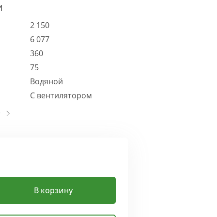
И
2 150
6 077
360
75
Водяной
С вентилятором
В корзину