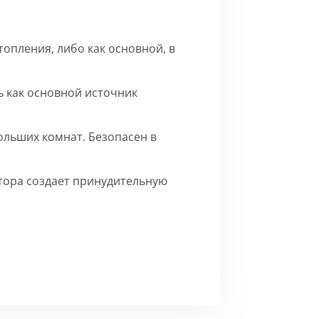
опления, либо как основной, в
 как основной источник
ольших комнат. Безопасен в
ятора создает принудительную
го матового цвета.
Сборка
ерху внутренние части на время