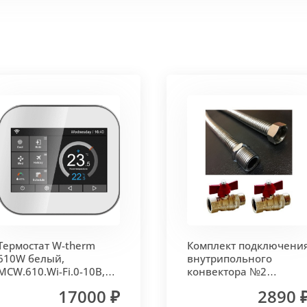
 корпус из высококачественной нержавеющей стали мар
т
. Состоит из бесшовных медных труб диаметра 15мм 
ым покрытием чёрного цвета.
родольная.
 - золото, бронза, чёрный, серебро (без доплат)
Термостат W-therm
Комплект подключени
 решетки - 13мм.
Может быть изменена на 10 или 18 мм
610W белый,
внутрипольного
MCW.610.Wi-Fi.0-10В,
конвектора №2
Vitron
(прямой) Vitron
17000 ₽
2890 
лах.