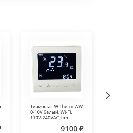
ки AISI 0,8 мм.
и профилированные алюминиевые
я
Термостат W-Therm WW
Термоэл
, что влияет на внешний вид и
0-10V белый, Wi-Fi,
сервопри
110V-240VAC, fan
Vitron
control 0-10V, Vitron
₽
9100 ₽