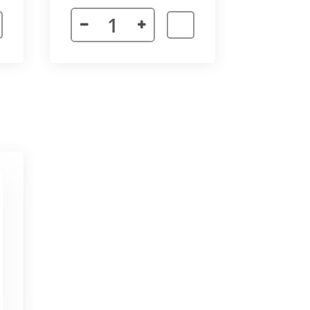
 неточности в соединении
х сторон. Минимальный угол
ктора 3000 мм. Для достижения
частей корпуса в единую
ат в помещении.
ается с формованным дном,