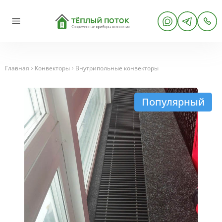
Главная
Конвекторы
Внутрипольные конвекторы
Популярный