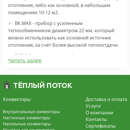
отопления, либо как основной, в небольших
помещениях 10-12 м2.
ВК.МАХ - прибор с усиленным
теплообменником диаметром 22 мм, который
можно использовать как основной источник
отопления, за счёт более высокой теплоотдачи.
ВКВ 24V – внутрипольный конвектор
Читать далее
отопления с вентилятором на 24В подходит для
обогрева больших комнат. Безопасен в
эксплуатации, имеет плавную регулировку,
экономит электроэнергию и бесшумно работает.
ВКВ – конвектор в полу с принудительной
Конвекторы
Доставка и оплата
конвекцией на 220В. За счет тангенциального
Услуги
вентилятора создает принудительную
Внутрипольные конвекторы
О компании
конвекцию, что позволяет обогревать
Настенные конвекторы
Контакты
Напольные конвекторы
помещения большой площади.
Сертификаты
Решётки для конвекторов