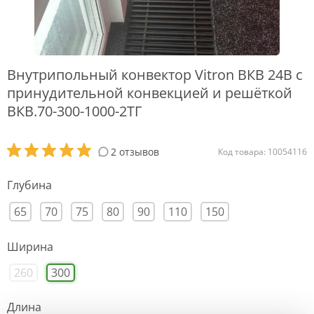
Внутрипольный конвектор Vitron ВКВ 24В с
принудительной конвекцией и решёткой
ВКВ.70-300-1000-2ТГ
2 отзывов
Код товара: 10054116
Глубина
65
70
75
80
90
110
150
Ширина
260
300
Длина