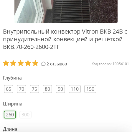
Внутрипольный конвектор Vitron ВКВ 24В с
принудительной конвекцией и решёткой
ВКВ.70-260-2600-2ТГ
2 отзывов
Код товара: 10054101
Глубина
65
70
75
80
90
110
150
Ширина
260
300
Длина