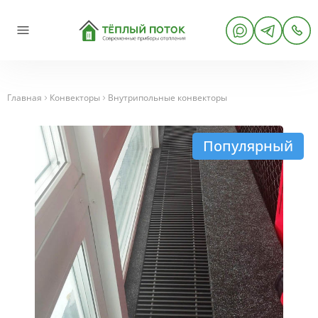
Главная
Конвекторы
Внутрипольные конвекторы
Популярный