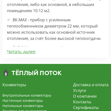
отопления, либо как основной, в небольших
помещениях 10-12 м2.
ВК.МАХ - прибор с усиленным
теплообменником диаметром 22 мм, который
можно использовать как основной источник
отопления, за счёт более высокой теплоотдачи.
ВКВ 24V – внутрипольный конвектор
Читать далее
отопления с вентилятором на 24В подходит для
обогрева больших комнат. Безопасен в
эксплуатации, имеет плавную регулировку,
экономит электроэнергию и бесшумно работает.
ВКВ – конвектор в полу с принудительной
Конвекторы
Доставка и оплата
конвекцией на 220В. За счет тангенциального
Услуги
вентилятора создает принудительную
Внутрипольные конвекторы
О компании
конвекцию, что позволяет обогревать
Настенные конвекторы
Контакты
Напольные конвекторы
помещения большой площади.
Сертификаты
Решётки для конвекторов