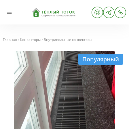
Главная
Конвекторы
Внутрипольные конвекторы
Популярный