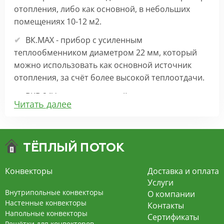
отопления, либо как основной, в небольших
помещениях 10-12 м2.
ВК.МАХ - прибор с усиленным
теплообменником диаметром 22 мм, который
можно использовать как основной источник
отопления, за счёт более высокой теплоотдачи.
ВКВ 24V – внутрипольный конвектор
Читать далее
отопления с вентилятором на 24В подходит для
обогрева больших комнат. Безопасен в
эксплуатации, имеет плавную регулировку,
экономит электроэнергию и бесшумно работает.
ВКВ – конвектор в полу с принудительной
Конвекторы
Доставка и оплата
конвекцией на 220В. За счет тангенциального
Услуги
вентилятора создает принудительную
Внутрипольные конвекторы
О компании
конвекцию, что позволяет обогревать
Настенные конвекторы
Контакты
Напольные конвекторы
помещения большой площади.
Сертификаты
Решётки для конвекторов