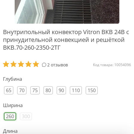
Внутрипольный конвектор Vitron ВКВ 24В с
принудительной конвекцией и решёткой
ВКВ.70-260-2350-2ТГ
2 отзывов
Код товара: 10054096
Глубина
65
70
75
80
90
110
150
Ширина
260
300
Длина