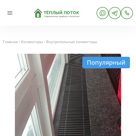
Главная
Конвекторы
Внутрипольные конвекторы
Популярный