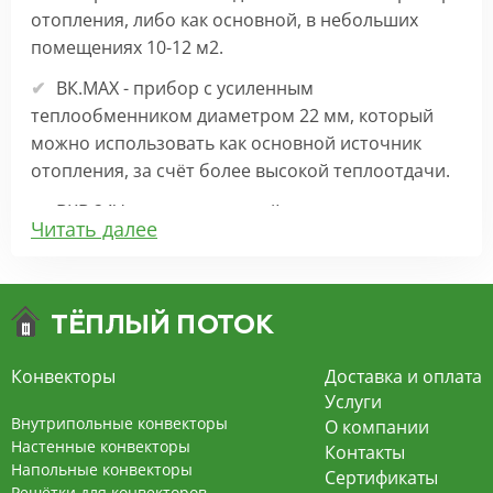
отопления, либо как основной, в небольших
помещениях 10-12 м2.
ВК.МАХ - прибор с усиленным
теплообменником диаметром 22 мм, который
можно использовать как основной источник
отопления, за счёт более высокой теплоотдачи.
ВКВ 24V – внутрипольный конвектор
Читать далее
отопления с вентилятором на 24В подходит для
обогрева больших комнат. Безопасен в
эксплуатации, имеет плавную регулировку,
экономит электроэнергию и бесшумно работает.
ВКВ – конвектор в полу с принудительной
Конвекторы
Доставка и оплата
конвекцией на 220В. За счет тангенциального
Услуги
вентилятора создает принудительную
Внутрипольные конвекторы
О компании
конвекцию, что позволяет обогревать
Настенные конвекторы
Контакты
Напольные конвекторы
помещения большой площади.
Сертификаты
Решётки для конвекторов