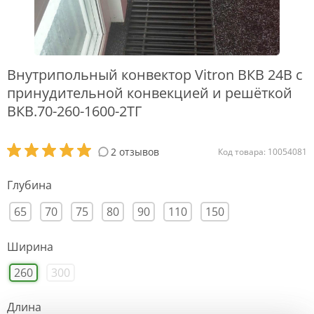
Внутрипольный конвектор Vitron ВКВ 24В с
принудительной конвекцией и решёткой
ВКВ.70-260-1600-2ТГ
2 отзывов
Код товара: 10054081
Глубина
65
70
75
80
90
110
150
Ширина
260
300
Длина