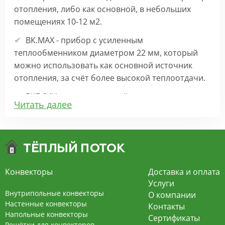
отопления, либо как основной, в небольших
помещениях 10-12 м2.
ВК.МАХ - прибор с усиленным
теплообменником диаметром 22 мм, который
можно использовать как основной источник
отопления, за счёт более высокой теплоотдачи.
ВКВ 24V – внутрипольный конвектор
Читать далее
отопления с вентилятором на 24В подходит для
обогрева больших комнат. Безопасен в
эксплуатации, имеет плавную регулировку,
экономит электроэнергию и бесшумно работает.
ВКВ – конвектор в полу с принудительной
Конвекторы
Доставка и оплата
конвекцией на 220В. За счет тангенциального
Услуги
вентилятора создает принудительную
Внутрипольные конвекторы
О компании
конвекцию, что позволяет обогревать
Настенные конвекторы
Контакты
Напольные конвекторы
помещения большой площади.
Сертификаты
Решётки для конвекторов