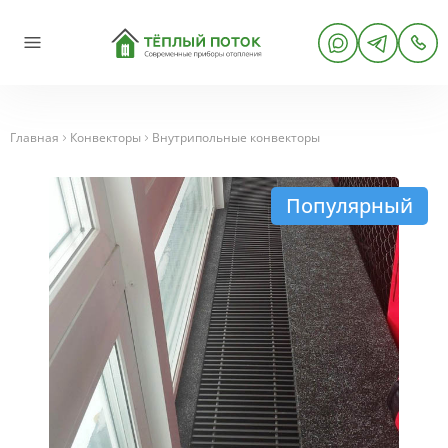
Главная
Конвекторы
Внутрипольные конвекторы
Популярный