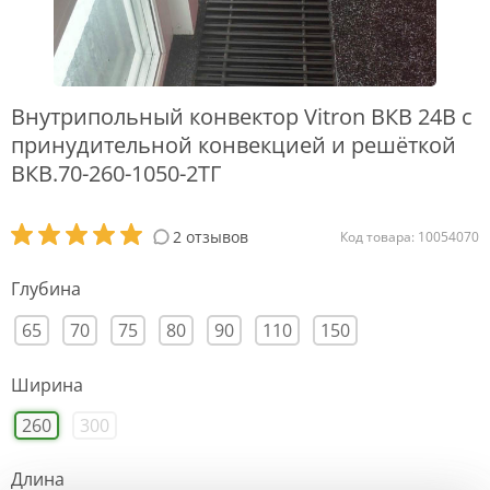
Внутрипольный конвектор Vitron ВКВ 24В с
принудительной конвекцией и решёткой
ВКВ.70-260-1050-2ТГ
2 отзывов
Код товара: 10054070
Глубина
65
70
75
80
90
110
150
Ширина
260
300
Длина