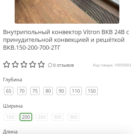
Внутрипольный конвектор Vitron ВКВ 24В с
принудительной конвекцией и решёткой
ВКВ.150-200-700-2ТГ
0 отзывов
Код товара: 10055003
Глубина
65
70
75
80
90
110
150
Ширина
160
200
260
300
360
Длина