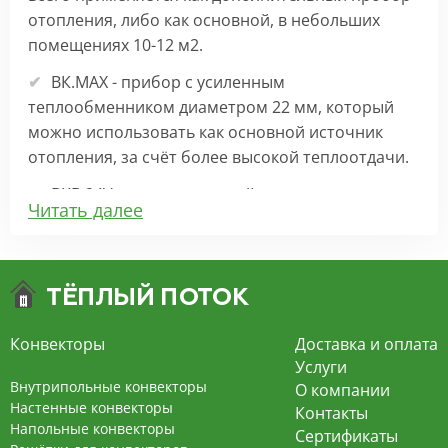
отопления, либо как основной, в небольших
помещениях 10-12 м2.
ВК.МАХ - прибор с усиленным
теплообменником диаметром 22 мм, который
можно использовать как основной источник
отопления, за счёт более высокой теплоотдачи.
ВКВ 24V – внутрипольный конвектор
Читать далее
отопления с вентилятором на 24В подходит для
обогрева больших комнат. Безопасен в
эксплуатации, имеет плавную регулировку,
экономит электроэнергию и бесшумно работает.
ВКВ – конвектор в полу с принудительной
Конвекторы
Доставка и оплата
конвекцией на 220В. За счет тангенциального
Услуги
вентилятора создает принудительную
Внутрипольные конвекторы
О компании
конвекцию, что позволяет обогревать
Настенные конвекторы
Контакты
Напольные конвекторы
помещения большой площади.
Сертификаты