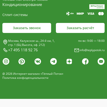
пластины, покрыт износостойким порошковым
Кондиционирование
покрытием чёрного цвета.
Сплит-системы
Декоративная решетка
- изготавливается двух типов: рулонная и
Заказать звонок
Заказать расчёт
продольная.
Материалы изготовления:
Москва, Калужское ш., 24-й км, 1,
пн-вс: 9:00 — 18:00
анодированный алюминий четырёх цветов -
стр. 1 (БЦ Высота, оф. 212)
+7 495 118 92 76
info@teplypotok.ru
золото, бронза, чёрный, серебро (без доплат)
дерево – дуб натуральный
дуб с покрытием 16 оттенков
@ 2026 Интернет-магазин «Тёплый Поток»
нержавеющая сталь
Политика конфиденциальности
Расстояние между профилем алюминиевой
решетки - 13мм.
Может быть изменена на 10 или
18 мм, что влияет на внешний вид и цену.
Высота профиля решетки 18 мм.