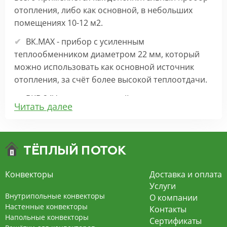
отопления, либо как основной, в небольших
помещениях 10-12 м2.
ВК.МАХ - прибор с усиленным
теплообменником диаметром 22 мм, который
можно использовать как основной источник
отопления, за счёт более высокой теплоотдачи.
ВКВ 24V – внутрипольный конвектор
Читать далее
отопления с вентилятором на 24В подходит для
обогрева больших комнат. Безопасен в
эксплуатации, имеет плавную регулировку,
экономит электроэнергию и бесшумно работает.
ВКВ – конвектор в полу с принудительной
Конвекторы
Доставка и оплата
конвекцией на 220В. За счет тангенциального
Услуги
вентилятора создает принудительную
Внутрипольные конвекторы
О компании
конвекцию, что позволяет обогревать
Настенные конвекторы
Контакты
Напольные конвекторы
помещения большой площади.
Сертификаты