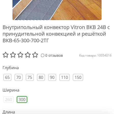
Внутрипольный конвектор Vitron ВКВ 24В с
принудительной конвекцией и решёткой
ВКВ-65-300-700-2ТГ
0 отзывов
Код товара: 10054016
Глубина
65
70
75
80
90
110
150
Ширина
260
300
Длина