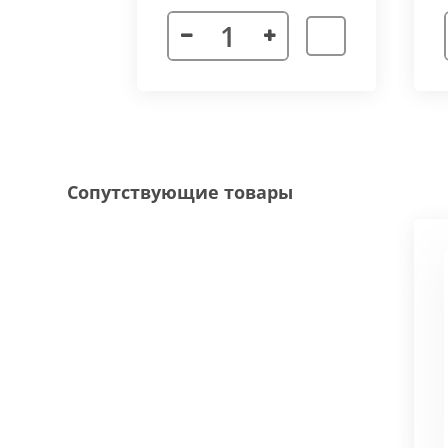
Декоративная рамка
выполнена из алюмини
напольного покрытия и короба конвектора, 
Типы рамок
смотрите в ленте фотографий.
Специальные исполнения:
Угловое исполнение
- состоит из 2х и 
Сопутствующие товары
соединения 70 градусов.
Радиусное исполнение
- минимальный р
большей длины, конвектор собирается из 
Составной конвектор
- длинной более 
конструкцию осуществляется через специа
Приточная вентиляция
- через отопит
Конвектор с дренажем
- применяются д
имеющим уклон для слива воды в дренажну