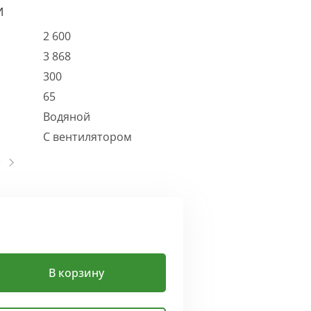
И
2 600
3 868
300
65
Водяной
С вентилятором
В корзину