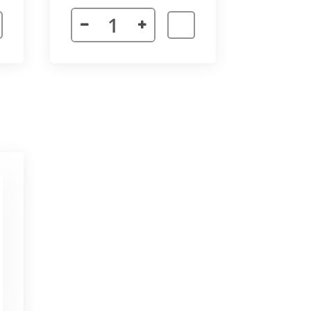
 неточности в соединении
х сторон. Минимальный угол
ктора 3000 мм. Для достижения
частей корпуса в единую
ат в помещении.
ается с формованным дном,