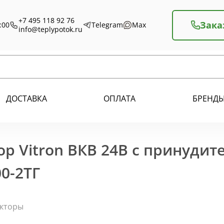
+7 495 118 92 76
Зака
:00
Telegram
Max
info@teplypotok.ru
ДОСТАВКА
ОПЛАТА
БРЕНД
р Vitron ВКВ 24В с принудит
0-2ТГ
екторы