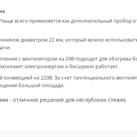
ия
 Чаще всего применяется как дополнительный пробор от
енником диаметром 22 мм, который можно использовать
дачи.
пления с вентилятором на 24В подходит для обогрева б
, экономит электроэнергию и бесшумно работает.
ой конвекцией на 220В. За счет тангенциального вентил
мещения большой площади.
мм - отличное решение для неглубоких стяжек
 мм и покрыт защитным слоем порошковой краски черно
ие попадания раствора. Монтажная плита защищает св