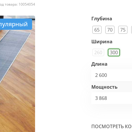
од товара: 10054054
Глубина
пулярный
65
70
75
Ширина
260
300
Длина
2 600
Мощность
3 868
ПОСМОТРЕТЬ К