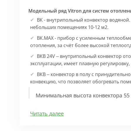
Модельный ряд Vitron для систем отоплен
ВК - внутрипольный конвектор водяной.
небольших помещениях 10-12 м2.
ВК.МАХ - прибор с усиленным теплообм
отопления, за счёт более высокой теплоот
ВКВ 24V – внутрипольный конвектор ото
эксплуатации, имеет плавную регулировку
ВКВ – конвектор в полу с принудительн
конвекцию, что позволяет обогревать по
Минимальная высота конвектора 55 
Особенности:
Читать далее
Корпус выполнен из оцинкованной стали 1
выполнена точно, без зазоров во избежан