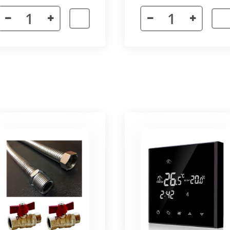
я. Придает прибору завершенности и помогает скрыть
а также увеличивает жесткость короба.
более изделий, которые соединяются болтами с торцевы
адиус 800 мм. Длина одного цельного радиусного конве
отдельных сегментов.
3000 мм поставляется отдельными частями. Соединение 
льное соединение.
ельный прибор позволяет создать идеальный микроклим
ля влажных помещений. Корпус конвектора изготавлив
ю систему.