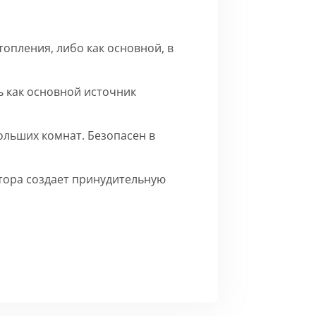
опления, либо как основной, в
 как основной источник
ольших комнат. Безопасен в
ятора создает принудительную
го матового цвета.
Сборка
ерху внутренние части на время