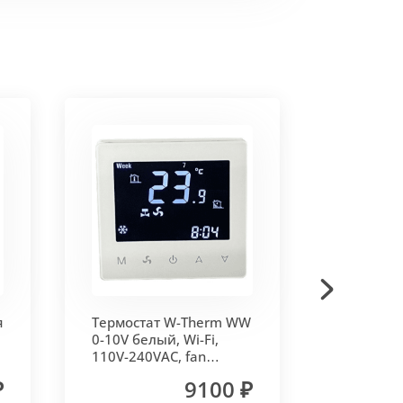
ки AISI 0,8 мм.
и профилированные алюминиевые
я
Термостат W-Therm WW
Термоэл
, что влияет на внешний вид и
0-10V белый, Wi-Fi,
сервопри
110V-240VAC, fan
Vitron
control 0-10V, Vitron
₽
9100 ₽