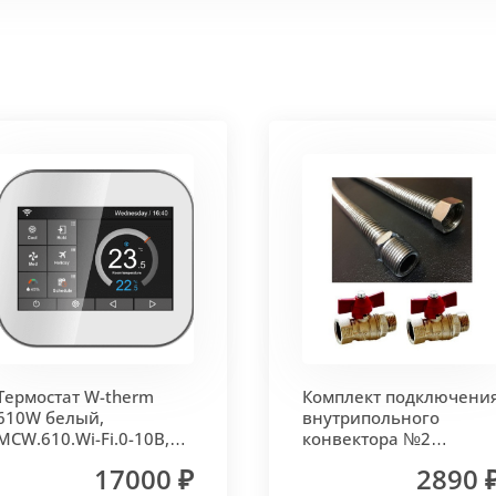
 корпус из высококачественной нержавеющей стали мар
т
. Состоит из бесшовных медных труб диаметра 15мм 
ым покрытием чёрного цвета.
родольная.
 - золото, бронза, чёрный, серебро (без доплат)
Термостат W-therm
Комплект подключени
 решетки - 13мм.
Может быть изменена на 10 или 18 мм
610W белый,
внутрипольного
MCW.610.Wi-Fi.0-10В,
конвектора №2
Vitron
(прямой) Vitron
17000 ₽
2890 
лах.