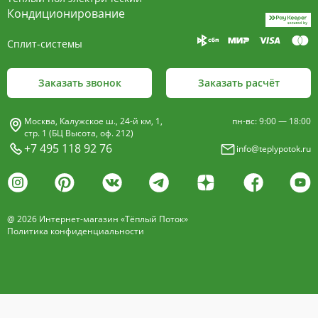
пластины, покрыт износостойким порошковым
Кондиционирование
покрытием чёрного цвета.
Сплит-системы
Декоративная решетка
- изготавливается двух типов: рулонная и
Заказать звонок
Заказать расчёт
продольная.
Материалы изготовления:
Москва, Калужское ш., 24-й км, 1,
пн-вс: 9:00 — 18:00
анодированный алюминий четырёх цветов -
стр. 1 (БЦ Высота, оф. 212)
+7 495 118 92 76
info@teplypotok.ru
золото, бронза, чёрный, серебро (без доплат)
дерево – дуб натуральный
дуб с покрытием 16 оттенков
@ 2026 Интернет-магазин «Тёплый Поток»
нержавеющая сталь
Политика конфиденциальности
Расстояние между профилем алюминиевой
решетки - 13мм.
Может быть изменена на 10 или
18 мм, что влияет на внешний вид и цену.
Высота профиля решетки 18 мм.