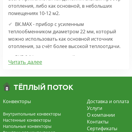
отопления, либо как основной, в небольших
помещениях 10-12 м2.
ВК.МАХ - прибор с усиленным
теплообменником диаметром 22 мм, который
можно использовать как основной источник
отопления, за счёт более высокой теплоотдачи.
ВКВ 24V – внутрипольный конвектор
Читать далее
отопления с вентилятором на 24В подходит для
обогрева больших комнат. Безопасен в
эксплуатации, имеет плавную регулировку,
экономит электроэнергию и бесшумно работает.
ВКВ – конвектор в полу с принудительной
Конвекторы
Доставка и оплата
конвекцией на 220В. За счет тангенциального
Услуги
вентилятора создает принудительную
Внутрипольные конвекторы
О компании
конвекцию, что позволяет обогревать
Настенные конвекторы
Контакты
Напольные конвекторы
помещения большой площади.
Сертификаты