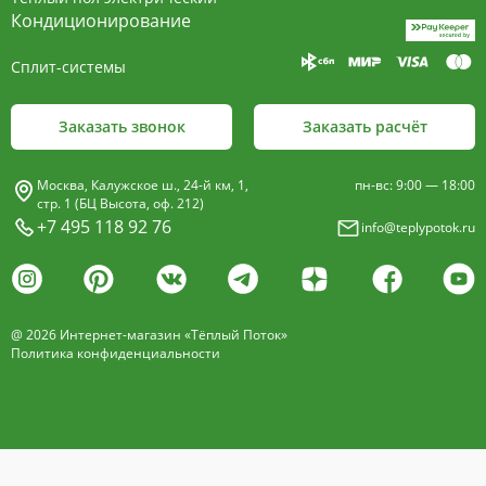
пластины, покрыт износостойким порошковым
Кондиционирование
покрытием чёрного цвета.
Сплит-системы
Декоративная решетка
- изготавливается двух типов: рулонная и
Заказать звонок
Заказать расчёт
продольная.
Материалы изготовления:
Москва, Калужское ш., 24-й км, 1,
пн-вс: 9:00 — 18:00
анодированный алюминий четырёх цветов -
стр. 1 (БЦ Высота, оф. 212)
+7 495 118 92 76
info@teplypotok.ru
золото, бронза, чёрный, серебро (без доплат)
дерево – дуб натуральный
дуб с покрытием 16 оттенков
@ 2026 Интернет-магазин «Тёплый Поток»
нержавеющая сталь
Политика конфиденциальности
Расстояние между профилем алюминиевой
решетки - 13мм.
Может быть изменена на 10 или
18 мм, что влияет на внешний вид и цену.
Высота профиля решетки 18 мм.