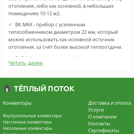
отопления, либо как основной, в небольших
помещениях 10-12 м2.
ВК.МАХ - прибор с усиленным
теплообменником диаметром 22 мм, который
можно использовать как основной источник
отопления, за счёт более высокой теплоотдачи.
ВКВ 24V – внутрипольный конвектор
Читать далее
отопления с вентилятором на 24В подходит для
обогрева больших комнат. Безопасен в
эксплуатации, имеет плавную регулировку,
экономит электроэнергию и бесшумно работает.
ВКВ – конвектор в полу с принудительной
Конвекторы
Доставка и оплата
конвекцией на 220В. За счет тангенциального
Услуги
вентилятора создает принудительную
Внутрипольные конвекторы
О компании
конвекцию, что позволяет обогревать
Настенные конвекторы
Контакты
Напольные конвекторы
помещения большой площади.
Сертификаты