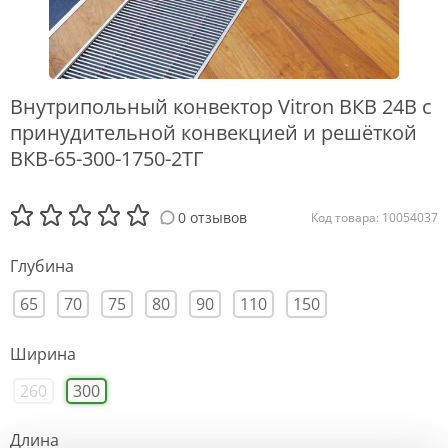
Внутрипольный конвектор Vitron ВКВ 24В с
принудительной конвекцией и решёткой
ВКВ-65-300-1750-2ТГ
0 отзывов
Код товара: 10054037
Глубина
65
70
75
80
90
110
150
Ширина
260
300
Длина