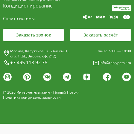
пластины, покрыт износостойким порошковым
Кондиционирование
покрытием чёрного цвета.
Сплит-системы
Декоративная решетка
- изготавливается двух типов: рулонная и
Заказать звонок
Заказать расчёт
продольная.
Материалы изготовления:
Москва, Калужское ш., 24-й км, 1,
пн-вс: 9:00 — 18:00
анодированный алюминий четырёх цветов -
стр. 1 (БЦ Высота, оф. 212)
+7 495 118 92 76
info@teplypotok.ru
золото, бронза, чёрный, серебро (без доплат)
дерево – дуб натуральный
дуб с покрытием 16 оттенков
@ 2026 Интернет-магазин «Тёплый Поток»
нержавеющая сталь
Политика конфиденциальности
Расстояние между профилем алюминиевой
решетки - 13мм.
Может быть изменена на 10 или
18 мм, что влияет на внешний вид и цену.
Высота профиля решетки 18 мм.