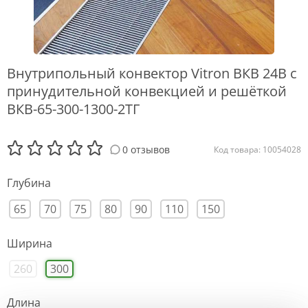
Внутрипольный конвектор Vitron ВКВ 24В с
принудительной конвекцией и решёткой
ВКВ-65-300-1300-2ТГ
0 отзывов
Код товара: 10054028
Глубина
65
70
75
80
90
110
150
Ширина
260
300
Длина