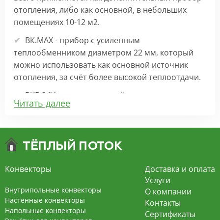
отопления, либо как основной, в небольших
помещениях 10-12 м2.
ВК.МАХ - прибор с усиленным
теплообменником диаметром 22 мм, который
можно использовать как основной источник
отопления, за счёт более высокой теплоотдачи.
ВКВ 24V – внутрипольный конвектор
Читать далее
отопления с вентилятором на 24В подходит для
обогрева больших комнат. Безопасен в
эксплуатации, имеет плавную регулировку,
экономит электроэнергию и бесшумно работает.
ВКВ – конвектор в полу с принудительной
Конвекторы
Доставка и оплата
конвекцией на 220В. За счет тангенциального
Услуги
вентилятора создает принудительную
Внутрипольные конвекторы
О компании
конвекцию, что позволяет обогревать
Настенные конвекторы
Контакты
Напольные конвекторы
помещения большой площади.
Сертификаты