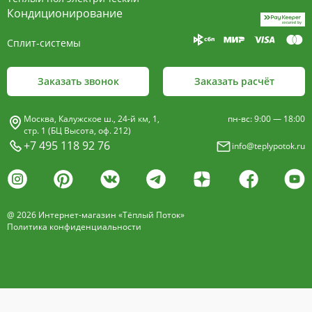
пластины, покрыт износостойким порошковым
Кондиционирование
покрытием чёрного цвета.
Сплит-системы
Декоративная решетка
- изготавливается двух типов: рулонная и
Заказать звонок
Заказать расчёт
продольная.
Материалы изготовления:
Москва, Калужское ш., 24-й км, 1,
пн-вс: 9:00 — 18:00
анодированный алюминий четырёх цветов -
стр. 1 (БЦ Высота, оф. 212)
+7 495 118 92 76
info@teplypotok.ru
золото, бронза, чёрный, серебро (без доплат)
дерево – дуб натуральный
дуб с покрытием 16 оттенков
@ 2026 Интернет-магазин «Тёплый Поток»
нержавеющая сталь
Политика конфиденциальности
Расстояние между профилем алюминиевой
решетки - 13мм.
Может быть изменена на 10 или
18 мм, что влияет на внешний вид и цену.
Высота профиля решетки 18 мм.