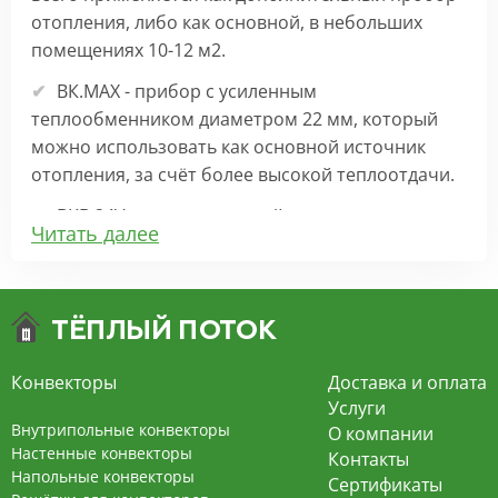
отопления, либо как основной, в небольших
помещениях 10-12 м2.
ВК.МАХ - прибор с усиленным
теплообменником диаметром 22 мм, который
можно использовать как основной источник
отопления, за счёт более высокой теплоотдачи.
ВКВ 24V – внутрипольный конвектор
Читать далее
отопления с вентилятором на 24В подходит для
обогрева больших комнат. Безопасен в
эксплуатации, имеет плавную регулировку,
экономит электроэнергию и бесшумно работает.
ВКВ – конвектор в полу с принудительной
Конвекторы
Доставка и оплата
конвекцией на 220В. За счет тангенциального
Услуги
вентилятора создает принудительную
Внутрипольные конвекторы
О компании
конвекцию, что позволяет обогревать
Настенные конвекторы
Контакты
Напольные конвекторы
помещения большой площади.
Сертификаты