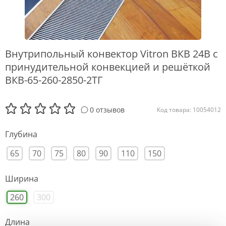
Внутрипольный конвектор Vitron ВКВ 24В с
принудительной конвекцией и решёткой
ВКВ-65-260-2850-2ТГ
0 отзывов
Код товара: 10054012
Глубина
65
70
75
80
90
110
150
Ширина
260
300
Длина