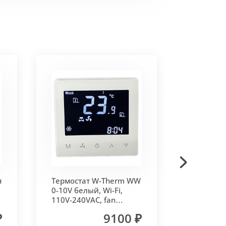
ки AISI 0,8 мм.
и профилированные алюминиевые
я
Термостат W-Therm WW
Термоэл
, что влияет на внешний вид и
0-10V белый, Wi-Fi,
сервопри
110V-240VAC, fan
Vitron
control 0-10V, Vitron
₽
9100 ₽