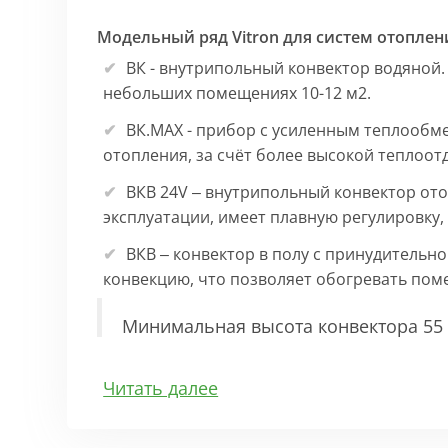
Модельный ряд Vitron для систем отоплен
ВК - внутрипольный конвектор водяной.
небольших помещениях 10-12 м2.
ВК.МАХ - прибор с усиленным теплообм
отопления, за счёт более высокой теплоот
ВКВ 24V – внутрипольный конвектор ото
эксплуатации, имеет плавную регулировку
ВКВ – конвектор в полу с принудительн
конвекцию, что позволяет обогревать по
Минимальная высота конвектора 55 
Особенности:
Читать далее
Корпус выполнен из оцинкованной стали 1
выполнена точно, без зазоров во избежан