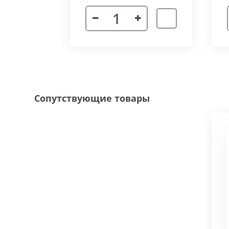
Декоративная рамка
выполнена из алюмини
напольного покрытия и короба конвектора, 
Типы рамок
смотрите в ленте фотографий.
Специальные исполнения:
Угловое исполнение
- состоит из 2х и 
Сопутствующие товары
соединения 70 градусов.
Радиусное исполнение
- минимальный р
большей длины, конвектор собирается из 
Составной конвектор
- длинной более 
конструкцию осуществляется через специа
Приточная вентиляция
- через отопит
Конвектор с дренажем
- применяются д
имеющим уклон для слива воды в дренажну