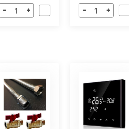
я. Придает прибору завершенности и помогает скрыть
а также увеличивает жесткость короба.
более изделий, которые соединяются болтами с торцевы
адиус 800 мм. Длина одного цельного радиусного конве
отдельных сегментов.
3000 мм поставляется отдельными частями. Соединение 
льное соединение.
ельный прибор позволяет создать идеальный микроклим
ля влажных помещений. Корпус конвектора изготавлив
ю систему.