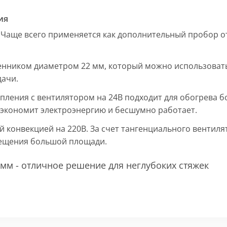
ия
 Чаще всего применяется как дополнительный пробор от
енником диаметром 22 мм, который можно использовать
дачи.
пления с вентилятором на 24В подходит для обогрева б
, экономит электроэнергию и бесшумно работает.
ой конвекцией на 220В. За счет тангенциального вентил
мещения большой площади.
мм - отличное решение для неглубоких стяжек
 мм и покрыт защитным слоем порошковой краски черно
ие попадания раствора. Монтажная плита защищает св