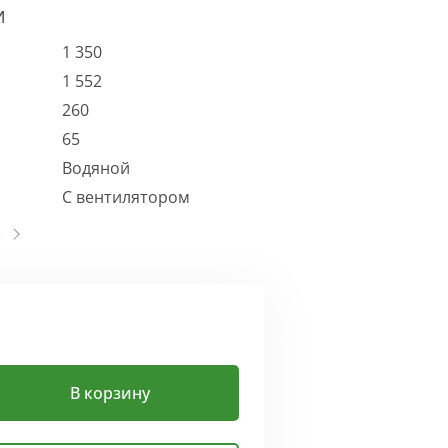
И
1 350
1 552
260
65
Водяной
С вентилятором
В корзину