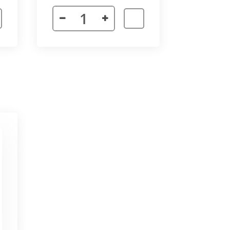
 неточности в соединении
х сторон. Минимальный угол
ктора 3000 мм. Для достижения
частей корпуса в единую
ат в помещении.
ается с формованным дном,