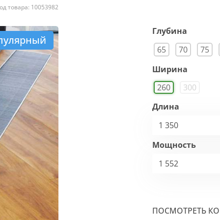
од товара: 10053982
Глубина
пулярный
65
70
75
Ширина
260
300
Длина
1 350
Мощность
1 552
ПОСМОТРЕТЬ К