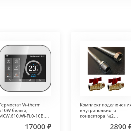
 корпус из высококачественной нержавеющей стали мар
т
. Состоит из бесшовных медных труб диаметра 15мм 
ым покрытием чёрного цвета.
родольная.
 - золото, бронза, чёрный, серебро (без доплат)
Термостат W-therm
Комплект подключени
 решетки - 13мм.
Может быть изменена на 10 или 18 мм
610W белый,
внутрипольного
MCW.610.Wi-Fi.0-10В,
конвектора №2
Vitron
(прямой) Vitron
17000 ₽
2890 
лах.