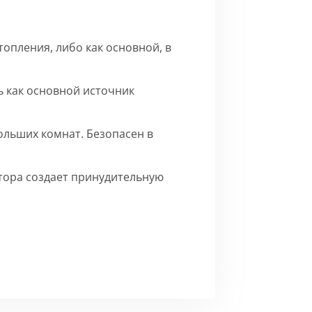
опления, либо как основной, в
 как основной источник
ольших комнат. Безопасен в
ятора создает принудительную
го матового цвета.
Сборка
ерху внутренние части на время