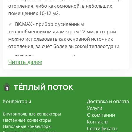
отопления, либо как основной, в небольших
помещениях 10-12 м2.
ВК.МАХ - прибор с усиленным
теплообменником диаметром 22 мм, который
можно использовать как основной источник
отопления, за счёт более высокой теплоотдачи.
ВКВ 24V – внутрипольный конвектор
Читать далее
отопления с вентилятором на 24В подходит для
обогрева больших комнат. Безопасен в
эксплуатации, имеет плавную регулировку,
экономит электроэнергию и бесшумно работает.
ВКВ – конвектор в полу с принудительной
Конвекторы
Доставка и оплата
конвекцией на 220В. За счет тангенциального
Услуги
вентилятора создает принудительную
Внутрипольные конвекторы
О компании
конвекцию, что позволяет обогревать
Настенные конвекторы
Контакты
Напольные конвекторы
помещения большой площади.
Сертификаты