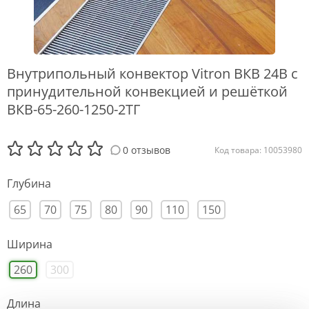
Внутрипольный конвектор Vitron ВКВ 24В с
принудительной конвекцией и решёткой
ВКВ-65-260-1250-2ТГ
0 отзывов
Код товара: 10053980
Глубина
65
70
75
80
90
110
150
Ширина
260
300
Длина