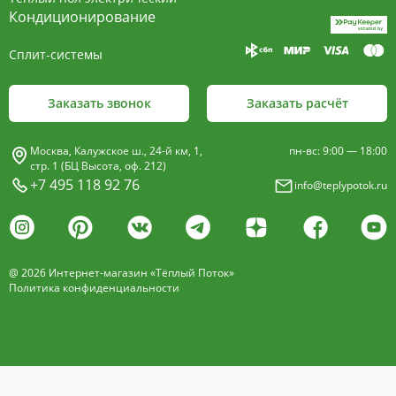
пластины, покрыт износостойким порошковым
Кондиционирование
покрытием чёрного цвета.
Сплит-системы
Декоративная решетка
- изготавливается двух типов: рулонная и
Заказать звонок
Заказать расчёт
продольная.
Материалы изготовления:
Москва, Калужское ш., 24-й км, 1,
пн-вс: 9:00 — 18:00
анодированный алюминий четырёх цветов -
стр. 1 (БЦ Высота, оф. 212)
+7 495 118 92 76
info@teplypotok.ru
золото, бронза, чёрный, серебро (без доплат)
дерево – дуб натуральный
дуб с покрытием 16 оттенков
@ 2026 Интернет-магазин «Тёплый Поток»
нержавеющая сталь
Политика конфиденциальности
Расстояние между профилем алюминиевой
решетки - 13мм.
Может быть изменена на 10 или
18 мм, что влияет на внешний вид и цену.
Высота профиля решетки 18 мм.