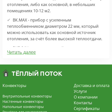
отопления, либо как основной, в небольших
помещениях 10-12 м2.
ВК.МАХ - прибор с усиленным
теплообменником диаметром 22 мм, который
можно использовать как основной источник
отопления, за счёт более высокой теплоотдачи.
ВКВ 24V – внутрипольный конвектор
Читать далее
отопления с вентилятором на 24В подходит для
обогрева больших комнат. Безопасен в
эксплуатации, имеет плавную регулировку,
экономит электроэнергию и бесшумно работает.
ВКВ – конвектор в полу с принудительной
Конвекторы
Доставка и оплата
конвекцией на 220В. За счет тангенциального
Услуги
вентилятора создает принудительную
Внутрипольные конвекторы
О компании
конвекцию, что позволяет обогревать
Настенные конвекторы
Контакты
Напольные конвекторы
помещения большой площади.
Сертификаты
Решётки для конвекторов