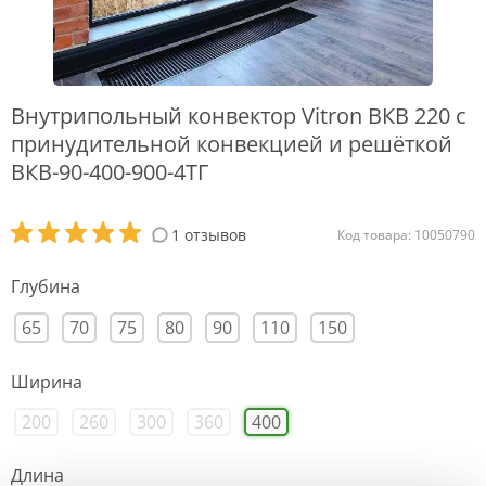
Внутрипольный конвектор Vitron ВКВ 220 с
принудительной конвекцией и решёткой
ВКВ-90-400-900-4ТГ
1 отзывов
Код товара: 10050790
Глубина
65
70
75
80
90
110
150
Ширина
200
260
300
360
400
Длина