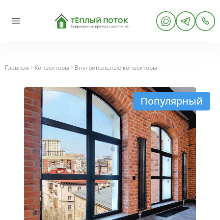
Главная
Конвекторы
Внутрипольные конвекторы
Популярный