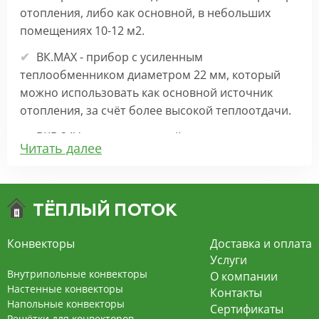
отопления, либо как основной, в небольших
помещениях 10-12 м2.
ВК.МАХ - прибор с усиленным
теплообменником диаметром 22 мм, который
можно использовать как основной источник
отопления, за счёт более высокой теплоотдачи.
ВКВ 24V – внутрипольный конвектор
Читать далее
отопления с вентилятором на 24В подходит для
обогрева больших комнат. Безопасен в
эксплуатации, имеет плавную регулировку,
экономит электроэнергию и бесшумно работает.
ВКВ – конвектор в полу с принудительной
Конвекторы
Доставка и оплата
конвекцией на 220В. За счет тангенциального
Услуги
вентилятора создает принудительную
Внутрипольные конвекторы
О компании
конвекцию, что позволяет обогревать
Настенные конвекторы
Контакты
Напольные конвекторы
помещения большой площади.
Сертификаты
Решётки для конвекторов