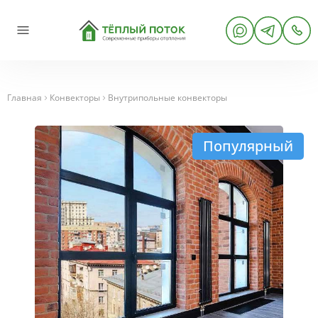
Главная
Конвекторы
Внутрипольные конвекторы
Популярный