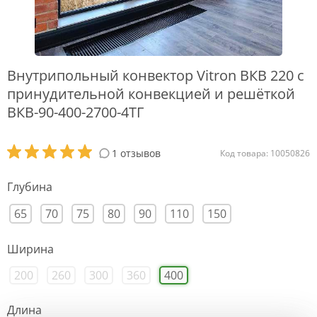
Внутрипольный конвектор Vitron ВКВ 220 с
принудительной конвекцией и решёткой
ВКВ-90-400-2700-4ТГ
1 отзывов
Код товара: 10050826
Глубина
65
70
75
80
90
110
150
Ширина
200
260
300
360
400
Длина