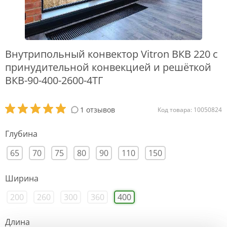
Внутрипольный конвектор Vitron ВКВ 220 с
принудительной конвекцией и решёткой
ВКВ-90-400-2600-4ТГ
1 отзывов
Код товара: 10050824
Глубина
65
70
75
80
90
110
150
Ширина
200
260
300
360
400
Длина