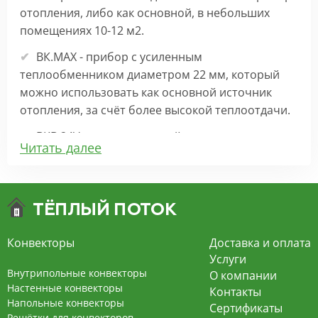
отопления, либо как основной, в небольших
помещениях 10-12 м2.
ВК.МАХ - прибор с усиленным
теплообменником диаметром 22 мм, который
можно использовать как основной источник
отопления, за счёт более высокой теплоотдачи.
ВКВ 24V – внутрипольный конвектор
Читать далее
отопления с вентилятором на 24В подходит для
обогрева больших комнат. Безопасен в
эксплуатации, имеет плавную регулировку,
экономит электроэнергию и бесшумно работает.
ВКВ – конвектор в полу с принудительной
Конвекторы
Доставка и оплата
конвекцией на 220В. За счет тангенциального
Услуги
вентилятора создает принудительную
Внутрипольные конвекторы
О компании
конвекцию, что позволяет обогревать
Настенные конвекторы
Контакты
Напольные конвекторы
помещения большой площади.
Сертификаты
Решётки для конвекторов