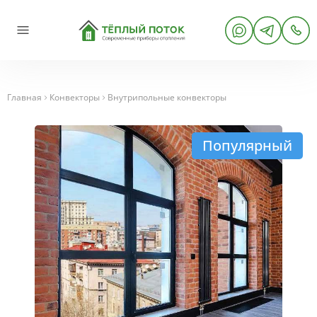
Главная
Конвекторы
Внутрипольные конвекторы
Популярный