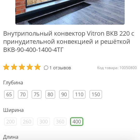
Внутрипольный конвектор Vitron ВКВ 220 с
принудительной конвекцией и решёткой
ВКВ-90-400-1400-4ТГ
1 отзывов
Код товара: 10050800
Глубина
65
70
75
80
90
110
150
Ширина
200
260
300
360
400
Длина