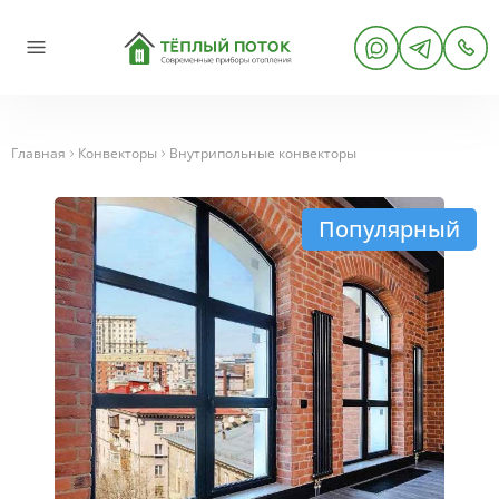
Главная
Конвекторы
Внутрипольные конвекторы
Популярный