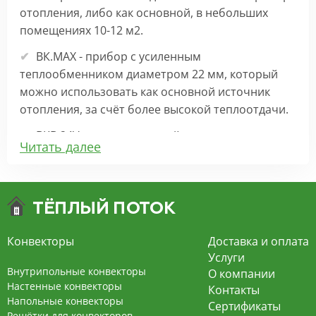
отопления, либо как основной, в небольших
помещениях 10-12 м2.
ВК.МАХ - прибор с усиленным
теплообменником диаметром 22 мм, который
можно использовать как основной источник
отопления, за счёт более высокой теплоотдачи.
ВКВ 24V – внутрипольный конвектор
Читать далее
отопления с вентилятором на 24В подходит для
обогрева больших комнат. Безопасен в
эксплуатации, имеет плавную регулировку,
экономит электроэнергию и бесшумно работает.
ВКВ – конвектор в полу с принудительной
Конвекторы
Доставка и оплата
конвекцией на 220В. За счет тангенциального
Услуги
вентилятора создает принудительную
Внутрипольные конвекторы
О компании
конвекцию, что позволяет обогревать
Настенные конвекторы
Контакты
Напольные конвекторы
помещения большой площади.
Сертификаты
Решётки для конвекторов