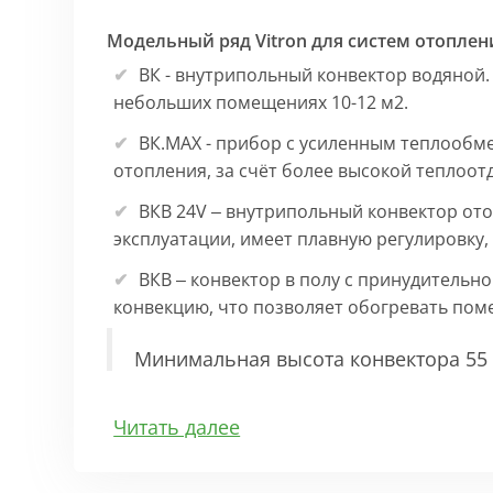
Модельный ряд Vitron для систем отоплен
ВК - внутрипольный конвектор водяной.
небольших помещениях 10-12 м2.
ВК.МАХ - прибор с усиленным теплообм
отопления, за счёт более высокой теплоот
ВКВ 24V – внутрипольный конвектор ото
эксплуатации, имеет плавную регулировку
ВКВ – конвектор в полу с принудительн
конвекцию, что позволяет обогревать по
Минимальная высота конвектора 55 
Особенности:
Читать далее
Корпус выполнен из оцинкованной стали 1
выполнена точно, без зазоров во избежан