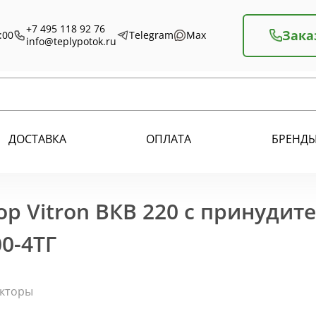
+7 495 118 92 76
Зака
:00
Telegram
Max
info@teplypotok.ru
ДОСТАВКА
ОПЛАТА
БРЕНД
р Vitron ВКВ 220 с принудит
0-4ТГ
екторы