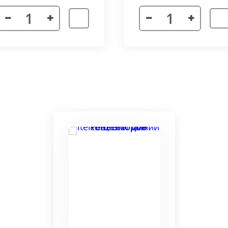
я. Придает прибору завершенности и помогает скрыть
а также увеличивает жесткость короба.
более изделий, которые соединяются болтами с торцевы
адиус 800 мм. Длина одного цельного радиусного конве
отдельных сегментов.
3000 мм поставляется отдельными частями. Соединение 
льное соединение.
ельный прибор позволяет создать идеальный микроклим
ля влажных помещений. Корпус конвектора изготавлив
ю систему.