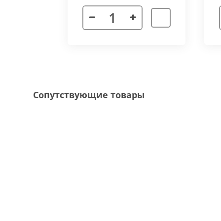
Декоративная рамка
выполнена из алюмини
напольного покрытия и короба конвектора, 
Типы рамок
смотрите в ленте фотографий.
Специальные исполнения:
Угловое исполнение
- состоит из 2х и 
Сопутствующие товары
соединения 70 градусов.
Радиусное исполнение
- минимальный р
большей длины, конвектор собирается из 
Составной конвектор
- длинной более 
конструкцию осуществляется через специа
Приточная вентиляция
- через отопит
Конвектор с дренажем
- применяются д
имеющим уклон для слива воды в дренажну