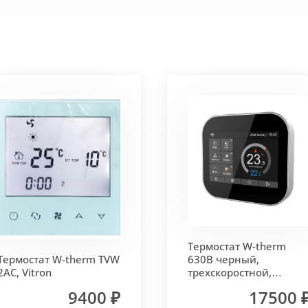
 корпус из высококачественной нержавеющей стали мар
т
. Состоит из бесшовных медных труб диаметра 15мм 
ым покрытием чёрного цвета.
родольная.
 - золото, бронза, чёрный, серебро (без доплат)
Термостат W-therm
 решетки - 13мм.
Может быть изменена на 10 или 18 мм
Термостат W-therm TVW
630В черный,
2AC, Vitron
трехскоростной,
MCB.630.Wi-Fi, Vitron
9400 ₽
17500 
лах.