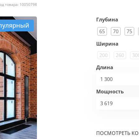
од товара: 10050798
Глубина
пулярный
65
70
75
Ширина
200
260
30
Длина
1 300
Мощность
3 619
ПОСМОТРЕТЬ К