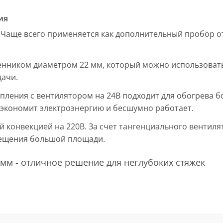
ия
 Чаще всего применяется как дополнительный пробор от
енником диаметром 22 мм, который можно использовать
дачи.
пления с вентилятором на 24В подходит для обогрева б
, экономит электроэнергию и бесшумно работает.
ой конвекцией на 220В. За счет тангенциального вентил
мещения большой площади.
мм - отличное решение для неглубоких стяжек
 мм и покрыт защитным слоем порошковой краски черно
ие попадания раствора. Монтажная плита защищает св