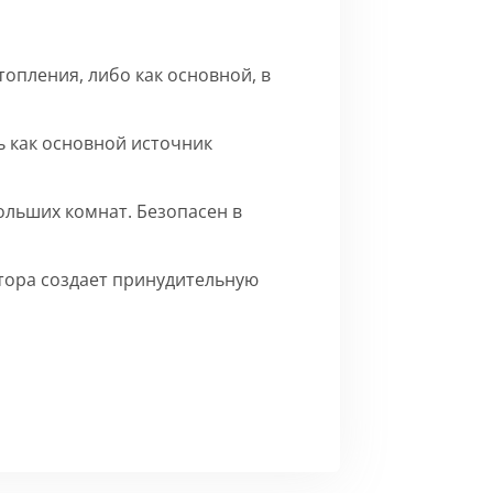
опления, либо как основной, в
 как основной источник
ольших комнат. Безопасен в
ятора создает принудительную
го матового цвета.
Сборка
ерху внутренние части на время