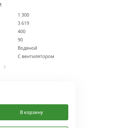
И
1 300
3 619
400
90
Водяной
С вентилятором
В корзину