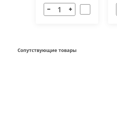
Декоративная рамка
выполнена из алюмини
напольного покрытия и короба конвектора, 
Типы рамок
смотрите в ленте фотографий.
Специальные исполнения:
Угловое исполнение
- состоит из 2х и 
Сопутствующие товары
соединения 70 градусов.
Радиусное исполнение
- минимальный р
большей длины, конвектор собирается из 
Составной конвектор
- длинной более 
конструкцию осуществляется через специа
Приточная вентиляция
- через отопит
Конвектор с дренажем
- применяются д
имеющим уклон для слива воды в дренажну