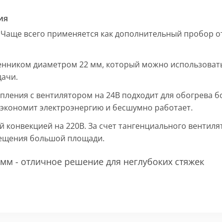
ия
 Чаще всего применяется как дополнительный пробор от
енником диаметром 22 мм, который можно использовать
дачи.
пления с вентилятором на 24В подходит для обогрева б
, экономит электроэнергию и бесшумно работает.
ой конвекцией на 220В. За счет тангенциального вентил
мещения большой площади.
мм - отличное решение для неглубоких стяжек
 мм и покрыт защитным слоем порошковой краски черно
ие попадания раствора. Монтажная плита защищает св