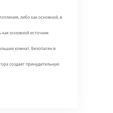
опления, либо как основной, в
 как основной источник
ольших комнат. Безопасен в
ятора создает принудительную
го матового цвета.
Сборка
ерху внутренние части на время