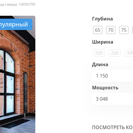
од товара: 10050795
Глубина
пулярный
65
70
75
Ширина
200
260
30
Длина
1 150
Мощность
3 048
ПОСМОТРЕТЬ К