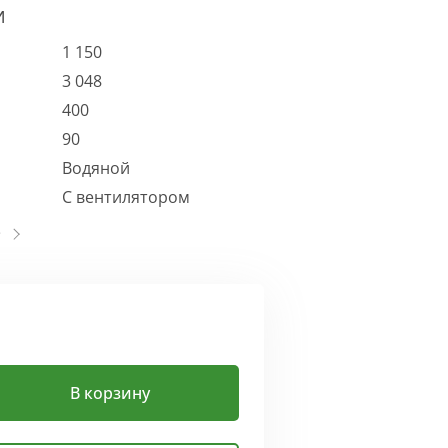
И
1 150
3 048
400
90
Водяной
С вентилятором
В корзину