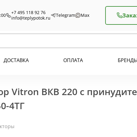
+7 495 118 92 76
Зака
:00
Telegram
Max
info@teplypotok.ru
ДОСТАВКА
ОПЛАТА
БРЕНД
р Vitron ВКВ 220 с принудит
0-4ТГ
екторы