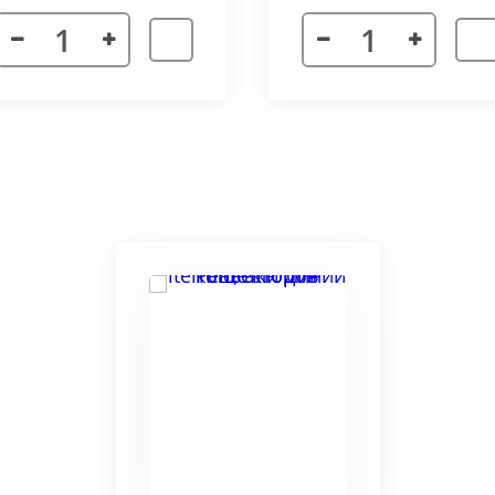
я. Придает прибору завершенности и помогает скрыть
а также увеличивает жесткость короба.
более изделий, которые соединяются болтами с торцевы
адиус 800 мм. Длина одного цельного радиусного конве
отдельных сегментов.
3000 мм поставляется отдельными частями. Соединение 
льное соединение.
ельный прибор позволяет создать идеальный микроклим
ля влажных помещений. Корпус конвектора изготавлив
ю систему.