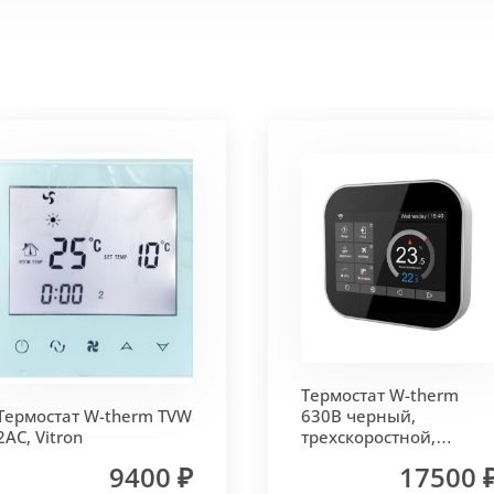
 корпус из высококачественной нержавеющей стали мар
т
. Состоит из бесшовных медных труб диаметра 15мм 
ым покрытием чёрного цвета.
родольная.
 - золото, бронза, чёрный, серебро (без доплат)
Термостат W-therm
 решетки - 13мм.
Может быть изменена на 10 или 18 мм
Термостат W-therm TVW
630В черный,
2AC, Vitron
трехскоростной,
MCB.630.Wi-Fi, Vitron
9400 ₽
17500 
лах.