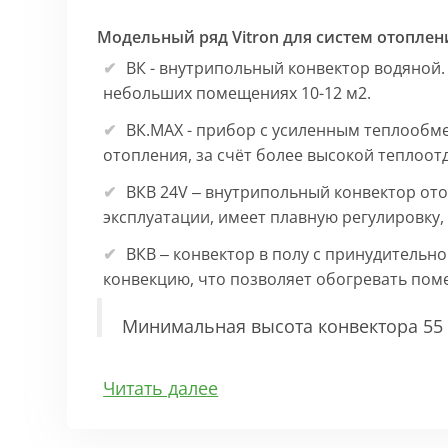
Модельный ряд Vitron для систем отоплен
ВК - внутрипольный конвектор водяной.
небольших помещениях 10-12 м2.
ВК.МАХ - прибор с усиленным теплообм
отопления, за счёт более высокой теплоот
ВКВ 24V – внутрипольный конвектор ото
эксплуатации, имеет плавную регулировку
ВКВ – конвектор в полу с принудительн
конвекцию, что позволяет обогревать по
Минимальная высота конвектора 55 
Особенности:
Читать далее
Корпус выполнен из оцинкованной стали 1
выполнена точно, без зазоров во избежан