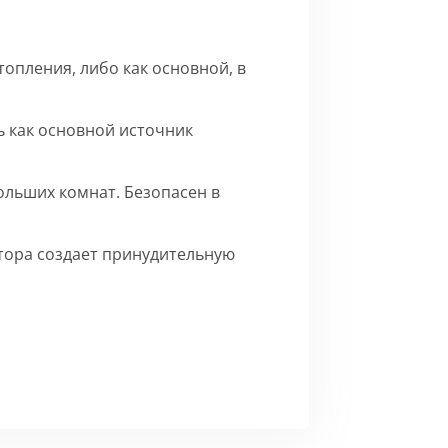
опления, либо как основной, в
 как основной источник
ольших комнат. Безопасен в
ятора создает принудительную
го матового цвета.
Сборка
ерху внутренние части на время