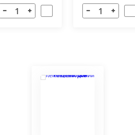
я. Придает прибору завершенности и помогает скрыть
а также увеличивает жесткость короба.
более изделий, которые соединяются болтами с торцевы
адиус 800 мм. Длина одного цельного радиусного конве
отдельных сегментов.
3000 мм поставляется отдельными частями. Соединение 
льное соединение.
ельный прибор позволяет создать идеальный микроклим
ля влажных помещений. Корпус конвектора изготавлив
ю систему.