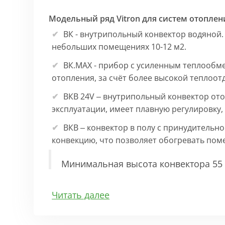
Модельный ряд Vitron для систем отоплен
ВК - внутрипольный конвектор водяной.
небольших помещениях 10-12 м2.
ВК.МАХ - прибор с усиленным теплообм
отопления, за счёт более высокой теплоот
ВКВ 24V – внутрипольный конвектор ото
эксплуатации, имеет плавную регулировку
ВКВ – конвектор в полу с принудительн
конвекцию, что позволяет обогревать по
Минимальная высота конвектора 55 
Особенности:
Читать далее
Корпус выполнен из оцинкованной стали 1
выполнена точно, без зазоров во избежан