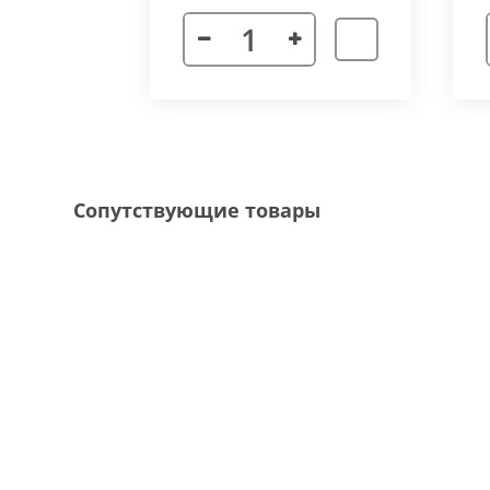
Декоративная рамка
выполнена из алюмини
напольного покрытия и короба конвектора, 
Типы рамок
смотрите в ленте фотографий.
Специальные исполнения:
Угловое исполнение
- состоит из 2х и 
Сопутствующие товары
соединения 70 градусов.
Радиусное исполнение
- минимальный р
большей длины, конвектор собирается из 
Составной конвектор
- длинной более 
конструкцию осуществляется через специа
Приточная вентиляция
- через отопит
Конвектор с дренажем
- применяются д
имеющим уклон для слива воды в дренажну