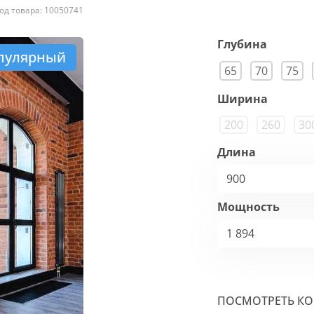
од товара: 10050741
Глубина
пулярный
65
70
75
Ширина
200
260
30
Длина
900
Мощность
1 894
ПОСМОТРЕТЬ К