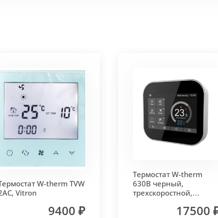
 корпус из высококачественной нержавеющей стали мар
т
. Состоит из бесшовных медных труб диаметра 15мм 
ым покрытием чёрного цвета.
родольная.
 - золото, бронза, чёрный, серебро (без доплат)
Термостат W-therm
 решетки - 13мм.
Может быть изменена на 10 или 18 мм
Термостат W-therm TVW
630В черный,
2AC, Vitron
трехскоростной,
MCB.630.Wi-Fi, Vitron
9400 ₽
17500 
лах.