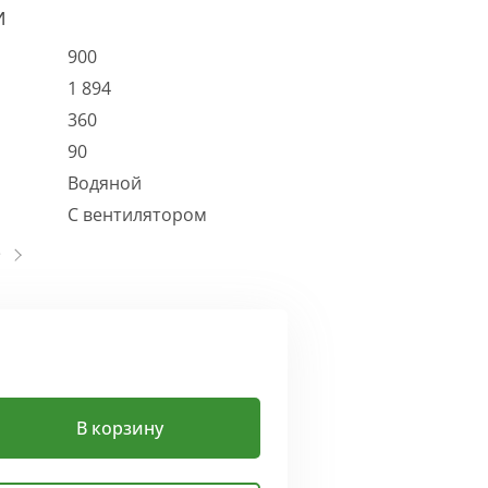
И
900
1 894
360
90
Водяной
С вентилятором
В корзину