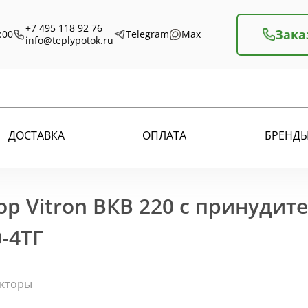
+7 495 118 92 76
Зака
:00
Telegram
Max
info@teplypotok.ru
ДОСТАВКА
ОПЛАТА
БРЕНД
р Vitron ВКВ 220 с принудит
-4ТГ
екторы