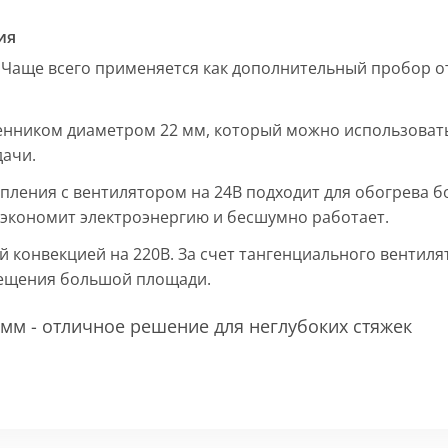
ия
 Чаще всего применяется как дополнительный пробор от
енником диаметром 22 мм, который можно использовать
дачи.
пления с вентилятором на 24В подходит для обогрева б
, экономит электроэнергию и бесшумно работает.
ой конвекцией на 220В. За счет тангенциального вентил
мещения большой площади.
мм - отличное решение для неглубоких стяжек
 мм и покрыт защитным слоем порошковой краски черно
ие попадания раствора. Монтажная плита защищает св