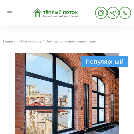
Главная
Конвекторы
Внутрипольные конвекторы
Популярный