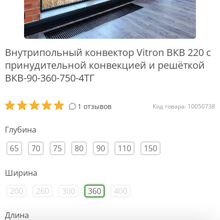
Внутрипольный конвектор Vitron ВКВ 220 с
принудительной конвекцией и решёткой
ВКВ-90-360-750-4ТГ
1 отзывов
Код товара: 10050738
Глубина
65
70
75
80
90
110
150
Ширина
200
260
300
360
400
Длина