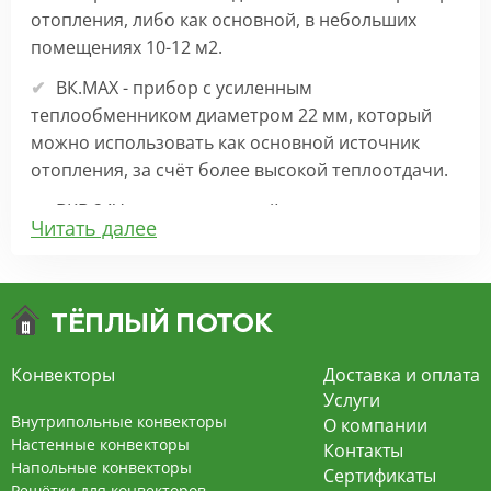
отопления, либо как основной, в небольших
помещениях 10-12 м2.
ВК.МАХ - прибор с усиленным
теплообменником диаметром 22 мм, который
можно использовать как основной источник
отопления, за счёт более высокой теплоотдачи.
ВКВ 24V – внутрипольный конвектор
Читать далее
отопления с вентилятором на 24В подходит для
обогрева больших комнат. Безопасен в
эксплуатации, имеет плавную регулировку,
экономит электроэнергию и бесшумно работает.
ВКВ – конвектор в полу с принудительной
Конвекторы
Доставка и оплата
конвекцией на 220В. За счет тангенциального
Услуги
вентилятора создает принудительную
Внутрипольные конвекторы
О компании
конвекцию, что позволяет обогревать
Настенные конвекторы
Контакты
Напольные конвекторы
помещения большой площади.
Сертификаты
Решётки для конвекторов