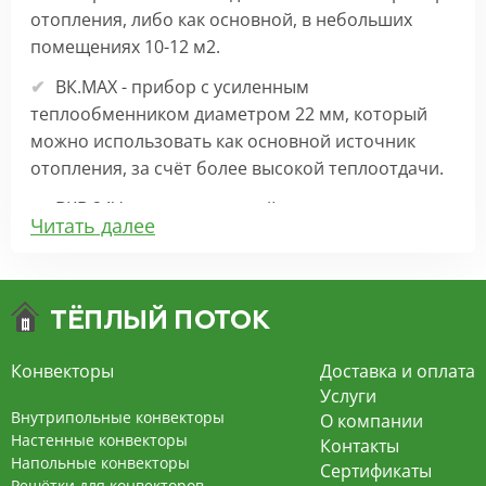
отопления, либо как основной, в небольших
помещениях 10-12 м2.
ВК.МАХ - прибор с усиленным
теплообменником диаметром 22 мм, который
можно использовать как основной источник
отопления, за счёт более высокой теплоотдачи.
ВКВ 24V – внутрипольный конвектор
Читать далее
отопления с вентилятором на 24В подходит для
обогрева больших комнат. Безопасен в
эксплуатации, имеет плавную регулировку,
экономит электроэнергию и бесшумно работает.
ВКВ – конвектор в полу с принудительной
Конвекторы
Доставка и оплата
конвекцией на 220В. За счет тангенциального
Услуги
вентилятора создает принудительную
Внутрипольные конвекторы
О компании
конвекцию, что позволяет обогревать
Настенные конвекторы
Контакты
Напольные конвекторы
помещения большой площади.
Сертификаты
Решётки для конвекторов