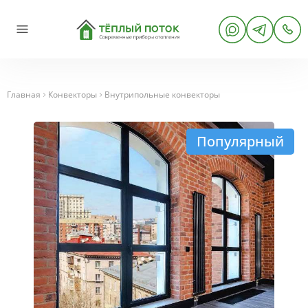
Главная
Конвекторы
Внутрипольные конвекторы
Популярный