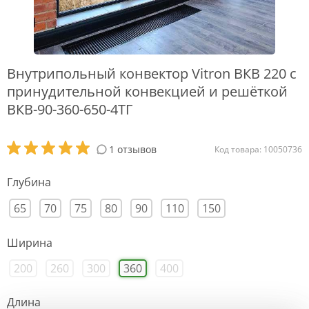
Внутрипольный конвектор Vitron ВКВ 220 с
принудительной конвекцией и решёткой
ВКВ-90-360-650-4ТГ
1 отзывов
Код товара: 10050736
Глубина
65
70
75
80
90
110
150
Ширина
200
260
300
360
400
Длина