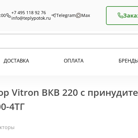
+7 495 118 92 76
Зака
:00
Telegram
Max
info@teplypotok.ru
ДОСТАВКА
ОПЛАТА
БРЕНД
р Vitron ВКВ 220 с принудит
0-4ТГ
екторы