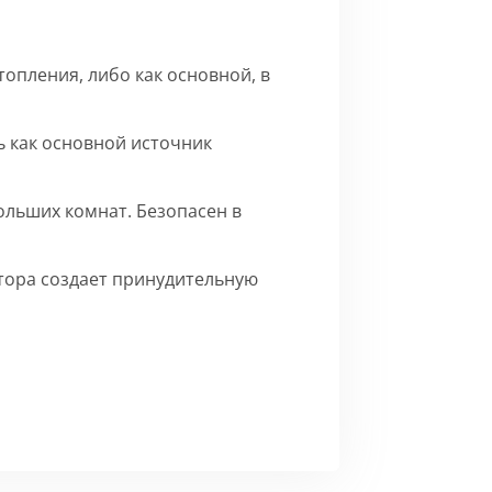
опления, либо как основной, в
 как основной источник
ольших комнат. Безопасен в
ятора создает принудительную
го матового цвета.
Сборка
ерху внутренние части на время