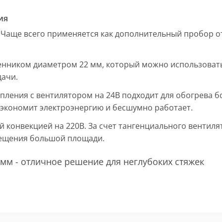
ия
 Чаще всего применяется как дополнительный пробор от
енником диаметром 22 мм, который можно использовать
дачи.
пления с вентилятором на 24В подходит для обогрева б
, экономит электроэнергию и бесшумно работает.
ой конвекцией на 220В. За счет тангенциального вентил
мещения большой площади.
мм - отличное решение для неглубоких стяжек
 мм и покрыт защитным слоем порошковой краски черно
ие попадания раствора. Монтажная плита защищает св