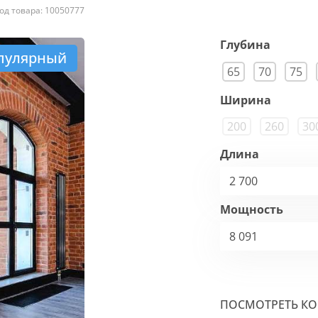
од товара: 10050777
Глубина
пулярный
65
70
75
Ширина
200
260
30
Длина
2 700
Мощность
8 091
ПОСМОТРЕТЬ К