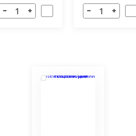
я. Придает прибору завершенности и помогает скрыть
а также увеличивает жесткость короба.
более изделий, которые соединяются болтами с торцевы
адиус 800 мм. Длина одного цельного радиусного конве
отдельных сегментов.
3000 мм поставляется отдельными частями. Соединение 
льное соединение.
ельный прибор позволяет создать идеальный микроклим
ля влажных помещений. Корпус конвектора изготавлив
ю систему.