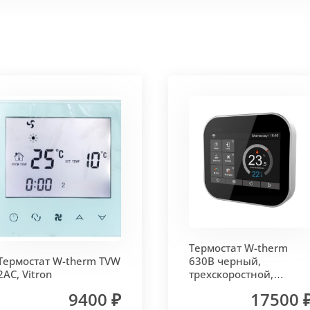
 корпус из высококачественной нержавеющей стали мар
т
. Состоит из бесшовных медных труб диаметра 15мм 
ым покрытием чёрного цвета.
родольная.
 - золото, бронза, чёрный, серебро (без доплат)
Термостат W-therm
 решетки - 13мм.
Может быть изменена на 10 или 18 мм
Термостат W-therm TVW
630В черный,
2AC, Vitron
трехскоростной,
MCB.630.Wi-Fi, Vitron
9400 ₽
17500 
лах.