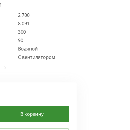
И
2 700
8 091
360
90
Водяной
С вентилятором
В корзину