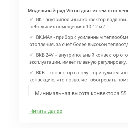
Модельный ряд Vitron для систем отоплен
ВК - внутрипольный конвектор водяной.
небольших помещениях 10-12 м2.
ВК.МАХ - прибор с усиленным теплообм
отопления, за счёт более высокой теплоот
ВКВ 24V – внутрипольный конвектор ото
эксплуатации, имеет плавную регулировку
ВКВ – конвектор в полу с принудительн
конвекцию, что позволяет обогревать по
Минимальная высота конвектора 55 
Особенности:
Читать далее
Корпус выполнен из оцинкованной стали 1
выполнена точно, без зазоров во избежан