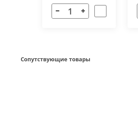
Декоративная рамка
выполнена из алюмини
напольного покрытия и короба конвектора, 
Типы рамок
смотрите в ленте фотографий.
Специальные исполнения:
Угловое исполнение
- состоит из 2х и 
Сопутствующие товары
соединения 70 градусов.
Радиусное исполнение
- минимальный р
большей длины, конвектор собирается из 
Составной конвектор
- длинной более 
конструкцию осуществляется через специа
Приточная вентиляция
- через отопит
Конвектор с дренажем
- применяются д
имеющим уклон для слива воды в дренажну