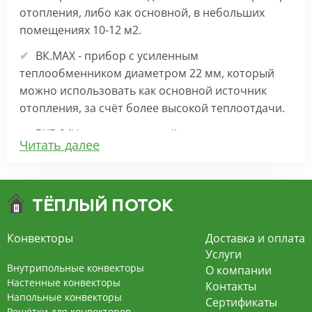
отопления, либо как основной, в небольших
помещениях 10-12 м2.
ВК.МАХ - прибор с усиленным
теплообменником диаметром 22 мм, который
можно использовать как основной источник
отопления, за счёт более высокой теплоотдачи.
ВКВ 24V – внутрипольный конвектор
Читать далее
отопления с вентилятором на 24В подходит для
обогрева больших комнат. Безопасен в
эксплуатации, имеет плавную регулировку,
экономит электроэнергию и бесшумно работает.
ВКВ – конвектор в полу с принудительной
Конвекторы
Доставка и оплата
конвекцией на 220В. За счет тангенциального
Услуги
вентилятора создает принудительную
Внутрипольные конвекторы
О компании
конвекцию, что позволяет обогревать
Настенные конвекторы
Контакты
Напольные конвекторы
помещения большой площади.
Сертификаты
Решётки для конвекторов