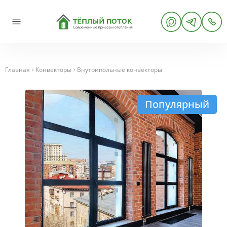
Главная
Конвекторы
Внутрипольные конвекторы
Популярный