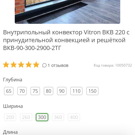
Внутрипольный конвектор Vitron ВКВ 220 с
принудительной конвекцией и решёткой
ВКВ-90-300-2900-2ТГ
1 отзывов
Код товара: 10050732
Глубина
65
70
75
80
90
110
150
Ширина
200
260
300
360
400
Длина