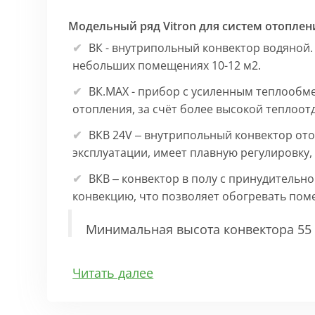
Модельный ряд Vitron для систем отоплен
ВК - внутрипольный конвектор водяной.
небольших помещениях 10-12 м2.
ВК.МАХ - прибор с усиленным теплообм
отопления, за счёт более высокой теплоот
ВКВ 24V – внутрипольный конвектор ото
эксплуатации, имеет плавную регулировку
ВКВ – конвектор в полу с принудительн
конвекцию, что позволяет обогревать по
Минимальная высота конвектора 55 
Особенности:
Читать далее
Корпус выполнен из оцинкованной стали 1
выполнена точно, без зазоров во избежан