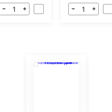
я. Придает прибору завершенности и помогает скрыть
а также увеличивает жесткость короба.
более изделий, которые соединяются болтами с торцевы
адиус 800 мм. Длина одного цельного радиусного конве
отдельных сегментов.
3000 мм поставляется отдельными частями. Соединение 
льное соединение.
ельный прибор позволяет создать идеальный микроклим
ля влажных помещений. Корпус конвектора изготавлив
ю систему.