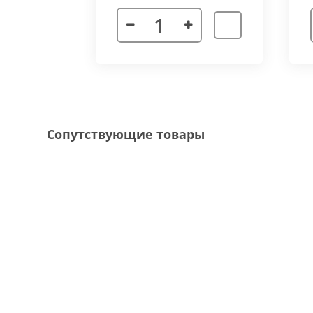
Декоративная рамка
выполнена из алюмини
напольного покрытия и короба конвектора, 
Типы рамок
смотрите в ленте фотографий.
Специальные исполнения:
Угловое исполнение
- состоит из 2х и 
Сопутствующие товары
соединения 70 градусов.
Радиусное исполнение
- минимальный р
большей длины, конвектор собирается из 
Составной конвектор
- длинной более 
конструкцию осуществляется через специа
Приточная вентиляция
- через отопит
Конвектор с дренажем
- применяются д
имеющим уклон для слива воды в дренажну