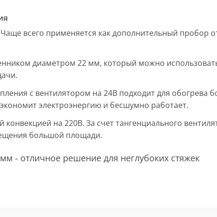
ия
 Чаще всего применяется как дополнительный пробор от
енником диаметром 22 мм, который можно использовать
дачи.
пления с вентилятором на 24В подходит для обогрева б
, экономит электроэнергию и бесшумно работает.
ой конвекцией на 220В. За счет тангенциального вентил
мещения большой площади.
мм - отличное решение для неглубоких стяжек
 мм и покрыт защитным слоем порошковой краски черно
ие попадания раствора. Монтажная плита защищает св