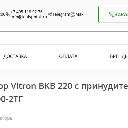
+7 495 118 92 76
Зака
:00
Telegram
Max
info@teplypotok.ru
ДОСТАВКА
ОПЛАТА
БРЕНД
р Vitron ВКВ 220 с принудит
0-2ТГ
екторы