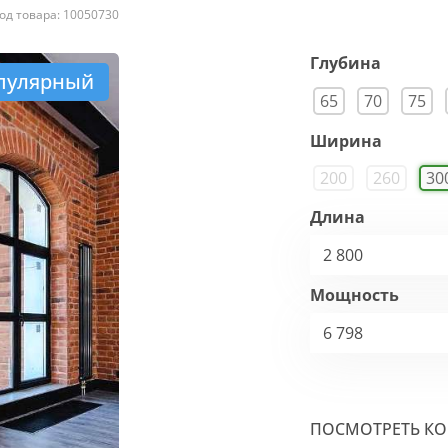
од товара: 10050730
Глубина
пулярный
65
70
75
Ширина
200
260
30
Длина
2 800
Мощность
6 798
ПОСМОТРЕТЬ К