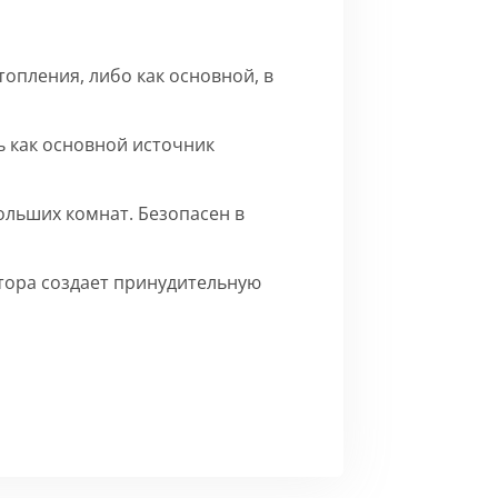
опления, либо как основной, в
 как основной источник
ольших комнат. Безопасен в
ятора создает принудительную
го матового цвета.
Сборка
ерху внутренние части на время