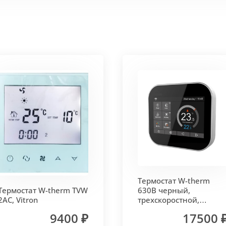
 корпус из высококачественной нержавеющей стали мар
т
. Состоит из бесшовных медных труб диаметра 15мм 
ым покрытием чёрного цвета.
родольная.
 - золото, бронза, чёрный, серебро (без доплат)
Термостат W-therm
 решетки - 13мм.
Может быть изменена на 10 или 18 мм
Термостат W-therm TVW
630В черный,
2AC, Vitron
трехскоростной,
MCB.630.Wi-Fi, Vitron
9400 ₽
17500 
лах.