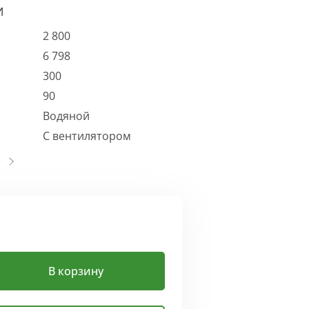
И
2 800
6 798
300
90
Водяной
С вентилятором
В корзину