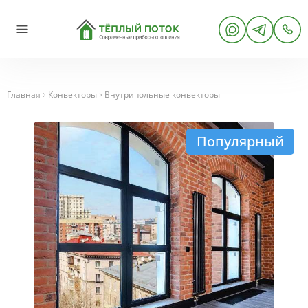
Главная
Конвекторы
Внутрипольные конвекторы
Популярный