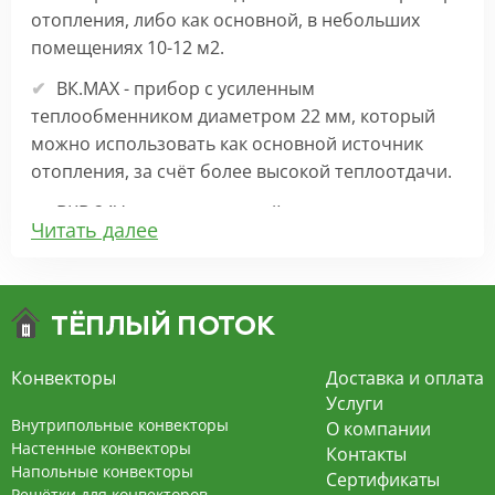
отопления, либо как основной, в небольших
помещениях 10-12 м2.
ВК.МАХ - прибор с усиленным
теплообменником диаметром 22 мм, который
можно использовать как основной источник
отопления, за счёт более высокой теплоотдачи.
ВКВ 24V – внутрипольный конвектор
Читать далее
отопления с вентилятором на 24В подходит для
обогрева больших комнат. Безопасен в
эксплуатации, имеет плавную регулировку,
экономит электроэнергию и бесшумно работает.
ВКВ – конвектор в полу с принудительной
Конвекторы
Доставка и оплата
конвекцией на 220В. За счет тангенциального
Услуги
вентилятора создает принудительную
Внутрипольные конвекторы
О компании
конвекцию, что позволяет обогревать
Настенные конвекторы
Контакты
Напольные конвекторы
помещения большой площади.
Сертификаты
Решётки для конвекторов