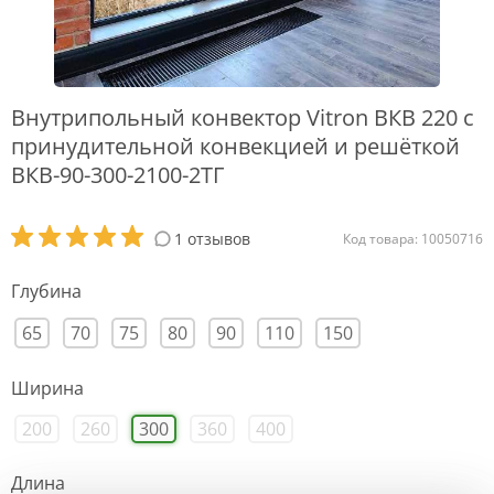
Внутрипольный конвектор Vitron ВКВ 220 с
принудительной конвекцией и решёткой
ВКВ-90-300-2100-2ТГ
1 отзывов
Код товара: 10050716
Глубина
65
70
75
80
90
110
150
Ширина
200
260
300
360
400
Длина