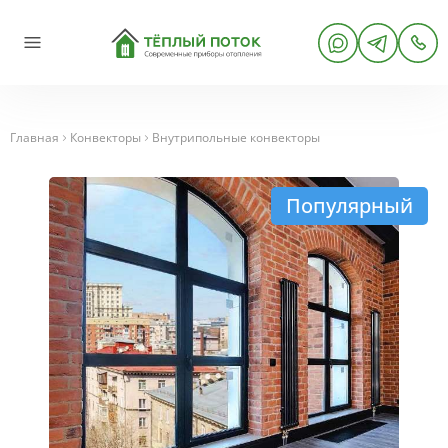
Главная
Конвекторы
Внутрипольные конвекторы
Популярный