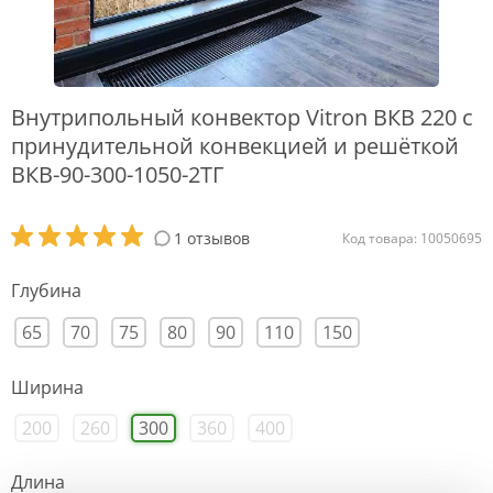
Внутрипольный конвектор Vitron ВКВ 220 с
принудительной конвекцией и решёткой
ВКВ-90-300-1050-2ТГ
1 отзывов
Код товара: 10050695
Глубина
65
70
75
80
90
110
150
Ширина
200
260
300
360
400
Длина