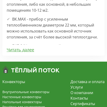
отопления, либо как основной, в небольших
помещениях 10-12 м2.
ВК.МАХ - прибор с усиленным
теплообменником диаметром 22 мм, который
можно использовать как основной источник
отопления, за счёт более высокой теплоотдачи.
ВКВ 24V – внутрипольный конвектор
Читать далее
отопления с вентилятором на 24В подходит для
обогрева больших комнат. Безопасен в
эксплуатации, имеет плавную регулировку,
экономит электроэнергию и бесшумно работает.
ВКВ – конвектор в полу с принудительной
Конвекторы
Доставка и оплата
конвекцией на 220В. За счет тангенциального
Услуги
вентилятора создает принудительную
Внутрипольные конвекторы
О компании
конвекцию, что позволяет обогревать
Настенные конвекторы
Контакты
Напольные конвекторы
помещения большой площади.
Сертификаты
Решётки для конвекторов