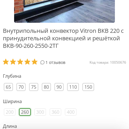
Внутрипольный конвектор Vitron ВКВ 220 с
принудительной конвекцией и решёткой
ВКВ-90-260-2550-2ТГ
1 отзывов
Код товара: 10050676
Глубина
65
70
75
80
90
110
150
Ширина
200
260
300
360
400
Длина