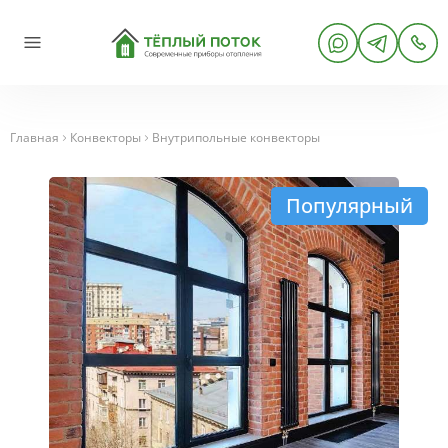
Главная
Конвекторы
Внутрипольные конвекторы
Популярный