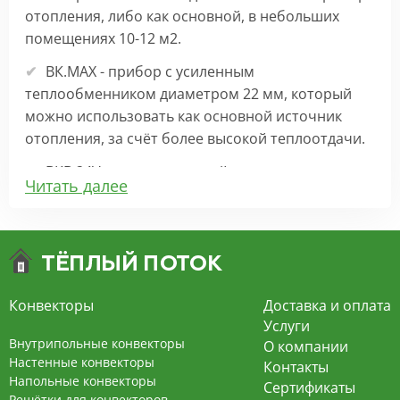
отопления, либо как основной, в небольших
помещениях 10-12 м2.
ВК.МАХ - прибор с усиленным
теплообменником диаметром 22 мм, который
можно использовать как основной источник
отопления, за счёт более высокой теплоотдачи.
ВКВ 24V – внутрипольный конвектор
Читать далее
отопления с вентилятором на 24В подходит для
обогрева больших комнат. Безопасен в
эксплуатации, имеет плавную регулировку,
экономит электроэнергию и бесшумно работает.
ВКВ – конвектор в полу с принудительной
Конвекторы
Доставка и оплата
конвекцией на 220В. За счет тангенциального
Услуги
вентилятора создает принудительную
Внутрипольные конвекторы
О компании
конвекцию, что позволяет обогревать
Настенные конвекторы
Контакты
Напольные конвекторы
помещения большой площади.
Сертификаты
Решётки для конвекторов