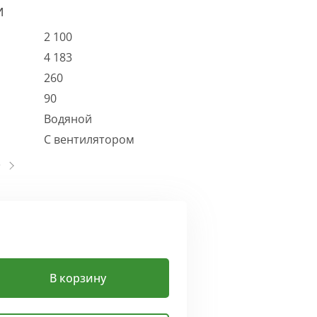
И
2 100
4 183
260
90
Водяной
С вентилятором
В корзину