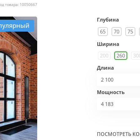
од товара: 10050667
Глубина
пулярный
65
70
75
Ширина
200
260
30
Длина
2 100
Мощность
4 183
ПОСМОТРЕТЬ К