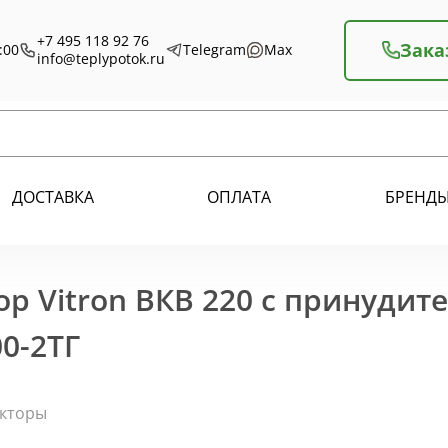
+7 495 118 92 76
Зака
:00
Telegram
Max
info@teplypotok.ru
ДОСТАВКА
ОПЛАТА
БРЕНД
р Vitron ВКВ 220 с принудит
0-2ТГ
екторы