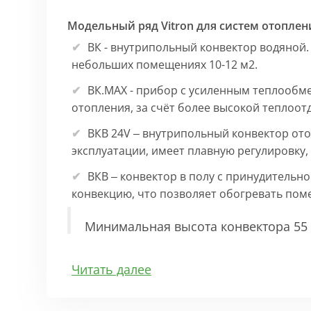
Модельный ряд Vitron для систем отоплен
ВК - внутрипольный конвектор водяной.
небольших помещениях 10-12 м2.
ВК.МАХ - прибор с усиленным теплообм
отопления, за счёт более высокой теплоот
ВКВ 24V – внутрипольный конвектор ото
эксплуатации, имеет плавную регулировку
ВКВ – конвектор в полу с принудительн
конвекцию, что позволяет обогревать по
Минимальная высота конвектора 55 
Особенности:
Читать далее
Корпус выполнен из оцинкованной стали 1
выполнена точно, без зазоров во избежан