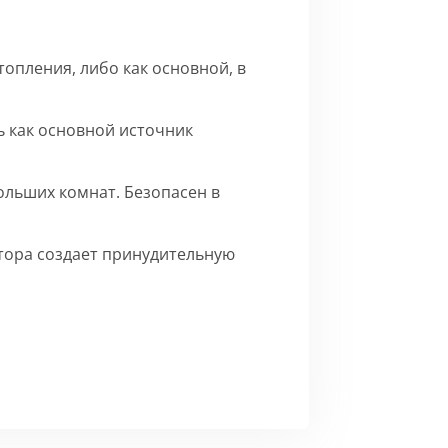
опления, либо как основной, в
 как основной источник
ольших комнат. Безопасен в
ятора создает принудительную
го матового цвета.
Сборка
ерху внутренние части на время