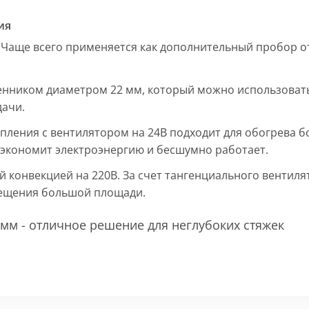
ия
 Чаще всего применяется как дополнительный пробор от
енником диаметром 22 мм, который можно использовать
дачи.
пления с вентилятором на 24В подходит для обогрева б
, экономит электроэнергию и бесшумно работает.
ой конвекцией на 220В. За счет тангенциального вентил
мещения большой площади.
мм - отличное решение для неглубоких стяжек
 мм и покрыт защитным слоем порошковой краски черно
ие попадания раствора. Монтажная плита защищает св