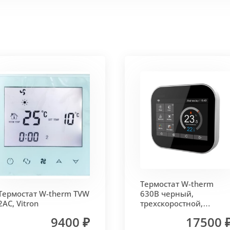
 корпус из высококачественной нержавеющей стали мар
т
. Состоит из бесшовных медных труб диаметра 15мм 
ым покрытием чёрного цвета.
родольная.
 - золото, бронза, чёрный, серебро (без доплат)
Термостат W-therm
 решетки - 13мм.
Может быть изменена на 10 или 18 мм
Термостат W-therm TVW
630В черный,
2AC, Vitron
трехскоростной,
MCB.630.Wi-Fi, Vitron
9400 ₽
17500 
лах.