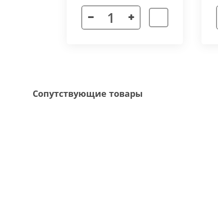
Декоративная рамка
выполнена из алюмини
напольного покрытия и короба конвектора, 
Типы рамок
смотрите в ленте фотографий.
Специальные исполнения:
Угловое исполнение
- состоит из 2х и 
Сопутствующие товары
соединения 70 градусов.
Радиусное исполнение
- минимальный р
большей длины, конвектор собирается из 
Составной конвектор
- длинной более 
конструкцию осуществляется через специа
Приточная вентиляция
- через отопит
Конвектор с дренажем
- применяются д
имеющим уклон для слива воды в дренажну