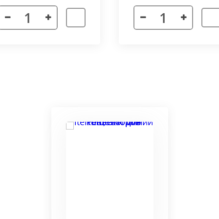
я. Придает прибору завершенности и помогает скрыть
а также увеличивает жесткость короба.
более изделий, которые соединяются болтами с торцевы
адиус 800 мм. Длина одного цельного радиусного конве
отдельных сегментов.
3000 мм поставляется отдельными частями. Соединение 
льное соединение.
ельный прибор позволяет создать идеальный микроклим
ля влажных помещений. Корпус конвектора изготавлив
ю систему.