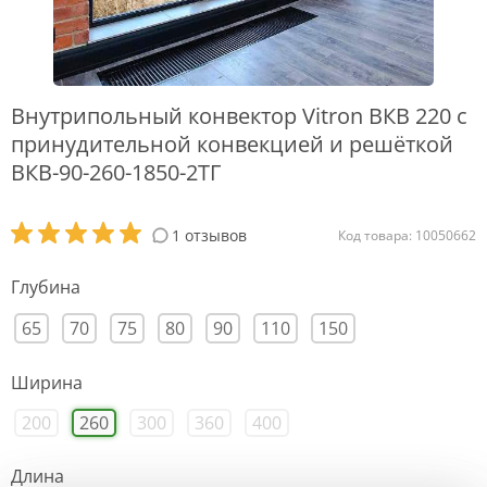
Внутрипольный конвектор Vitron ВКВ 220 с
принудительной конвекцией и решёткой
ВКВ-90-260-1850-2ТГ
1 отзывов
Код товара: 10050662
Глубина
65
70
75
80
90
110
150
Ширина
200
260
300
360
400
Длина