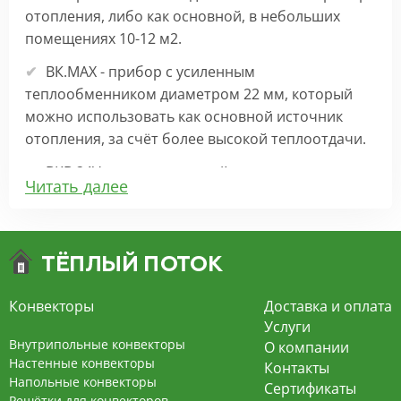
отопления, либо как основной, в небольших
помещениях 10-12 м2.
ВК.МАХ - прибор с усиленным
теплообменником диаметром 22 мм, который
можно использовать как основной источник
отопления, за счёт более высокой теплоотдачи.
ВКВ 24V – внутрипольный конвектор
Читать далее
отопления с вентилятором на 24В подходит для
обогрева больших комнат. Безопасен в
эксплуатации, имеет плавную регулировку,
экономит электроэнергию и бесшумно работает.
ВКВ – конвектор в полу с принудительной
Конвекторы
Доставка и оплата
конвекцией на 220В. За счет тангенциального
Услуги
вентилятора создает принудительную
Внутрипольные конвекторы
О компании
конвекцию, что позволяет обогревать
Настенные конвекторы
Контакты
Напольные конвекторы
помещения большой площади.
Сертификаты
Решётки для конвекторов