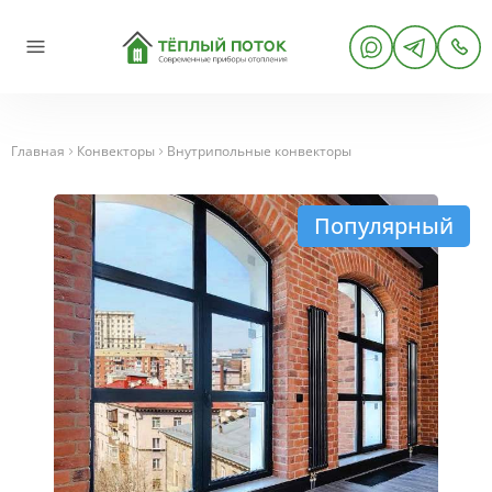
Главная
Конвекторы
Внутрипольные конвекторы
Популярный