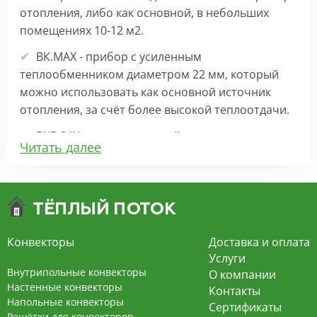
отопления, либо как основной, в небольших
помещениях 10-12 м2.
ВК.МАХ - прибор с усиленным
теплообменником диаметром 22 мм, который
можно использовать как основной источник
отопления, за счёт более высокой теплоотдачи.
ВКВ 24V – внутрипольный конвектор
Читать далее
отопления с вентилятором на 24В подходит для
обогрева больших комнат. Безопасен в
эксплуатации, имеет плавную регулировку,
экономит электроэнергию и бесшумно работает.
ВКВ – конвектор в полу с принудительной
Конвекторы
Доставка и оплата
конвекцией на 220В. За счет тангенциального
Услуги
вентилятора создает принудительную
Внутрипольные конвекторы
О компании
конвекцию, что позволяет обогревать
Настенные конвекторы
Контакты
Напольные конвекторы
помещения большой площади.
Сертификаты
Решётки для конвекторов