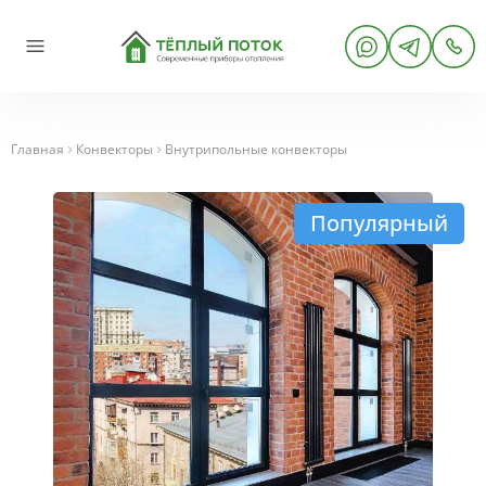
Главная
Конвекторы
Внутрипольные конвекторы
Популярный