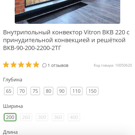
Внутрипольный конвектор Vitron ВКВ 220 с
принудительной конвекцией и решёткой
ВКВ-90-200-2200-2ТГ
1 отзывов
Код товара: 10050620
Глубина
65
70
75
80
90
110
150
Ширина
200
260
300
360
400
Длина