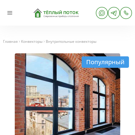
Главная
Конвекторы
Внутрипольные конвекторы
Популярный