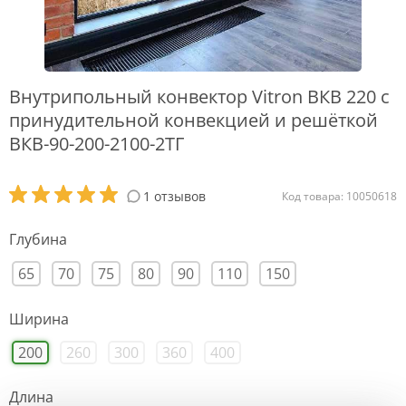
Внутрипольный конвектор Vitron ВКВ 220 с
принудительной конвекцией и решёткой
ВКВ-90-200-2100-2ТГ
1 отзывов
Код товара: 10050618
Глубина
65
70
75
80
90
110
150
Ширина
200
260
300
360
400
Длина