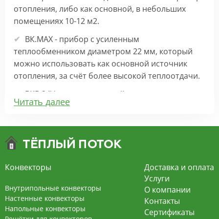
отопления, либо как основной, в небольших
помещениях 10-12 м2.
ВК.МАХ - прибор с усиленным
теплообменником диаметром 22 мм, который
можно использовать как основной источник
отопления, за счёт более высокой теплоотдачи.
ВКВ 24V – внутрипольный конвектор
Читать далее
отопления с вентилятором на 24В подходит для
обогрева больших комнат. Безопасен в
эксплуатации, имеет плавную регулировку,
экономит электроэнергию и бесшумно работает.
ВКВ – конвектор в полу с принудительной
Конвекторы
Доставка и оплата
конвекцией на 220В. За счет тангенциального
Услуги
вентилятора создает принудительную
Внутрипольные конвекторы
О компании
конвекцию, что позволяет обогревать
Настенные конвекторы
Контакты
Напольные конвекторы
помещения большой площади.
Сертификаты
Решётки для конвекторов