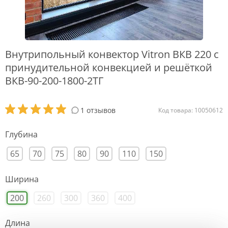
Внутрипольный конвектор Vitron ВКВ 220 с
принудительной конвекцией и решёткой
ВКВ-90-200-1800-2ТГ
1 отзывов
Код товара: 10050612
Глубина
65
70
75
80
90
110
150
Ширина
200
260
300
360
400
Длина