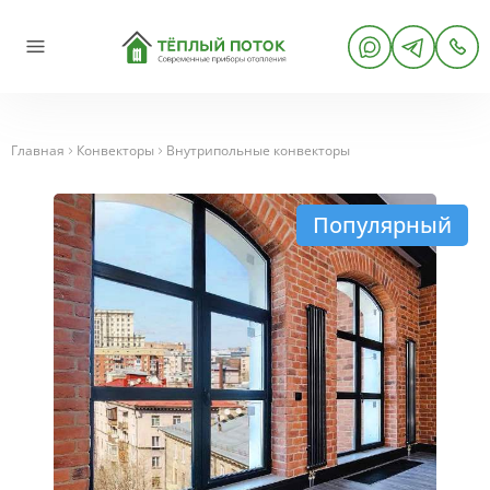
Главная
Конвекторы
Внутрипольные конвекторы
Популярный