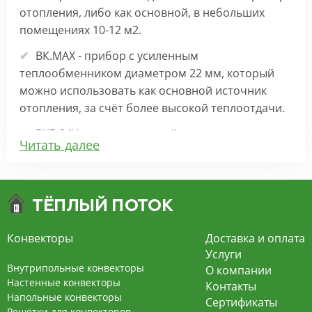
отопления, либо как основной, в небольших
помещениях 10-12 м2.
ВК.МАХ - прибор с усиленным
теплообменником диаметром 22 мм, который
можно использовать как основной источник
отопления, за счёт более высокой теплоотдачи.
ВКВ 24V – внутрипольный конвектор
Читать далее
отопления с вентилятором на 24В подходит для
обогрева больших комнат. Безопасен в
эксплуатации, имеет плавную регулировку,
экономит электроэнергию и бесшумно работает.
ВКВ – конвектор в полу с принудительной
Конвекторы
Доставка и оплата
конвекцией на 220В. За счет тангенциального
Услуги
вентилятора создает принудительную
Внутрипольные конвекторы
О компании
конвекцию, что позволяет обогревать
Настенные конвекторы
Контакты
Напольные конвекторы
помещения большой площади.
Сертификаты
Решётки для конвекторов