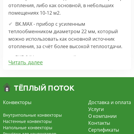
отопления, либо как основной, в небольших
помещениях 10-12 м2.
ВК.МАХ - прибор с усиленным
теплообменником диаметром 22 мм, который
можно использовать как основной источник
отопления, за счёт более высокой теплоотдачи.
ВКВ 24V – внутрипольный конвектор
Читать далее
отопления с вентилятором на 24В подходит для
обогрева больших комнат. Безопасен в
эксплуатации, имеет плавную регулировку,
экономит электроэнергию и бесшумно работает.
ВКВ – конвектор в полу с принудительной
Конвекторы
Доставка и оплата
конвекцией на 220В. За счет тангенциального
Услуги
вентилятора создает принудительную
Внутрипольные конвекторы
О компании
конвекцию, что позволяет обогревать
Настенные конвекторы
Контакты
Напольные конвекторы
помещения большой площади.
Сертификаты
Решётки для конвекторов