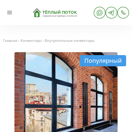
Главная
Конвекторы
Внутрипольные конвекторы
Популярный