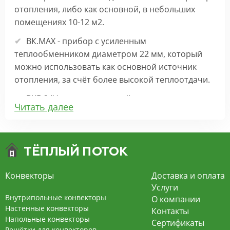
отопления, либо как основной, в небольших
помещениях 10-12 м2.
ВК.МАХ - прибор с усиленным
теплообменником диаметром 22 мм, который
можно использовать как основной источник
отопления, за счёт более высокой теплоотдачи.
ВКВ 24V – внутрипольный конвектор
Читать далее
отопления с вентилятором на 24В подходит для
обогрева больших комнат. Безопасен в
эксплуатации, имеет плавную регулировку,
экономит электроэнергию и бесшумно работает.
ВКВ – конвектор в полу с принудительной
Конвекторы
Доставка и оплата
конвекцией на 220В. За счет тангенциального
Услуги
вентилятора создает принудительную
Внутрипольные конвекторы
О компании
конвекцию, что позволяет обогревать
Настенные конвекторы
Контакты
Напольные конвекторы
помещения большой площади.
Сертификаты
Решётки для конвекторов