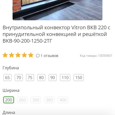
Внутрипольный конвектор Vitron ВКВ 220 с
принудительной конвекцией и решёткой
ВКВ-90-200-1250-2ТГ
1 отзывов
Код товара: 10050601
Глубина
65
70
75
80
90
110
150
Ширина
200
260
300
360
400
Длина