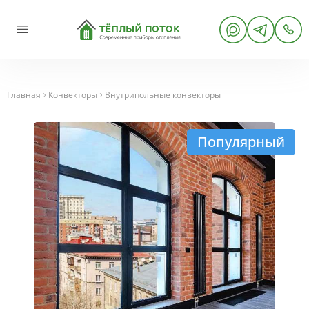
Главная
Конвекторы
Внутрипольные конвекторы
Популярный