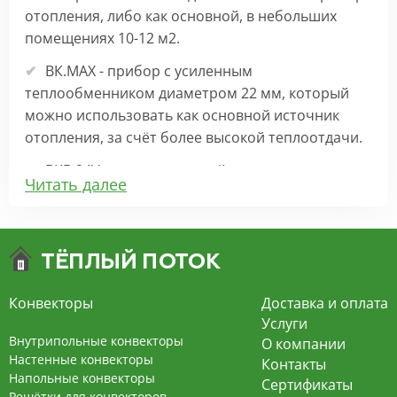
отопления, либо как основной, в небольших
помещениях 10-12 м2.
ВК.МАХ - прибор с усиленным
теплообменником диаметром 22 мм, который
можно использовать как основной источник
отопления, за счёт более высокой теплоотдачи.
ВКВ 24V – внутрипольный конвектор
Читать далее
отопления с вентилятором на 24В подходит для
обогрева больших комнат. Безопасен в
эксплуатации, имеет плавную регулировку,
экономит электроэнергию и бесшумно работает.
ВКВ – конвектор в полу с принудительной
Конвекторы
Доставка и оплата
конвекцией на 220В. За счет тангенциального
Услуги
вентилятора создает принудительную
Внутрипольные конвекторы
О компании
конвекцию, что позволяет обогревать
Настенные конвекторы
Контакты
Напольные конвекторы
помещения большой площади.
Сертификаты
Решётки для конвекторов