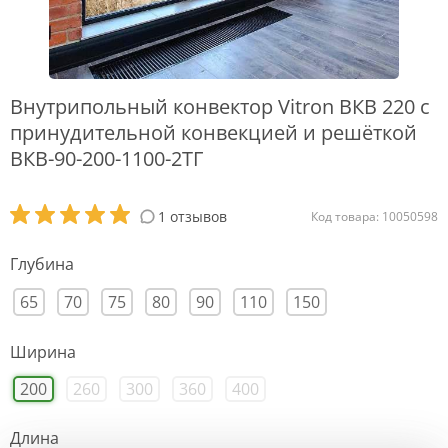
Внутрипольный конвектор Vitron ВКВ 220 с
принудительной конвекцией и решёткой
ВКВ-90-200-1100-2ТГ
1 отзывов
Код товара: 10050598
Глубина
65
70
75
80
90
110
150
Ширина
200
260
300
360
400
Длина