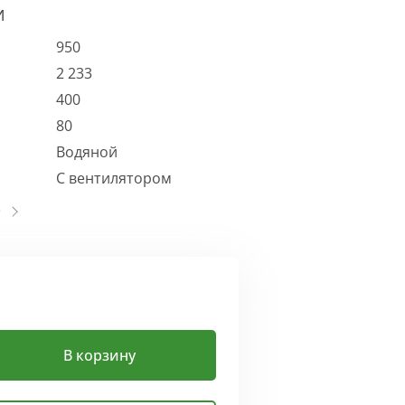
И
950
2 233
400
80
Водяной
С вентилятором
В корзину