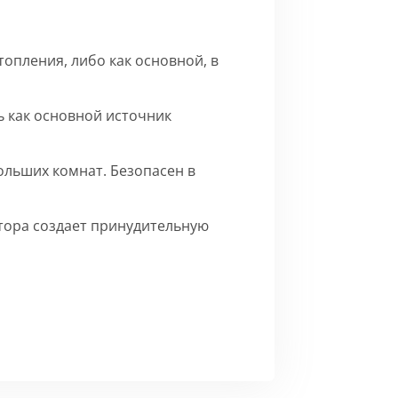
опления, либо как основной, в
 как основной источник
ольших комнат. Безопасен в
ятора создает принудительную
го матового цвета.
Сборка
ерху внутренние части на время