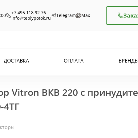
+7 495 118 92 76
Зака
:00
Telegram
Max
info@teplypotok.ru
ДОСТАВКА
ОПЛАТА
БРЕНД
р Vitron ВКВ 220 с принудит
-4ТГ
екторы