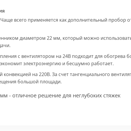
ия
 Чаще всего применяется как дополнительный пробор от
енником диаметром 22 мм, который можно использовать
дачи.
пления с вентилятором на 24В подходит для обогрева б
, экономит электроэнергию и бесшумно работает.
ой конвекцией на 220В. За счет тангенциального вентил
мещения большой площади.
мм - отличное решение для неглубоких стяжек
 мм и покрыт защитным слоем порошковой краски черно
ие попадания раствора. Монтажная плита защищает св