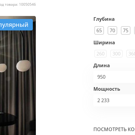
од товара: 10050546
Глубина
пулярный
65
70
75
Ширина
260
300
36
Длина
950
Мощность
2 233
ПОСМОТРЕТЬ К