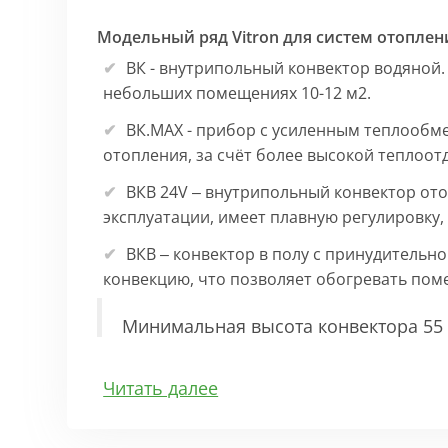
Модельный ряд Vitron для систем отоплен
ВК - внутрипольный конвектор водяной.
небольших помещениях 10-12 м2.
ВК.МАХ - прибор с усиленным теплообм
отопления, за счёт более высокой теплоот
ВКВ 24V – внутрипольный конвектор ото
эксплуатации, имеет плавную регулировку
ВКВ – конвектор в полу с принудительн
конвекцию, что позволяет обогревать по
Минимальная высота конвектора 55 
Особенности:
Читать далее
Корпус выполнен из оцинкованной стали 1
выполнена точно, без зазоров во избежан