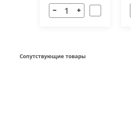
Декоративная рамка
выполнена из алюмини
напольного покрытия и короба конвектора, 
Типы рамок
смотрите в ленте фотографий.
Специальные исполнения:
Угловое исполнение
- состоит из 2х и 
Сопутствующие товары
соединения 70 градусов.
Радиусное исполнение
- минимальный р
большей длины, конвектор собирается из 
Составной конвектор
- длинной более 
конструкцию осуществляется через специа
Приточная вентиляция
- через отопит
Конвектор с дренажем
- применяются д
имеющим уклон для слива воды в дренажну