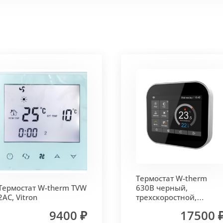
 корпус из высококачественной нержавеющей стали мар
т
. Состоит из бесшовных медных труб диаметра 15мм 
ым покрытием чёрного цвета.
родольная.
 - золото, бронза, чёрный, серебро (без доплат)
Термостат W-therm
 решетки - 13мм.
Может быть изменена на 10 или 18 мм
Термостат W-therm TVW
630В черный,
2AC, Vitron
трехскоростной,
MCB.630.Wi-Fi, Vitron
9400 ₽
17500 
лах.