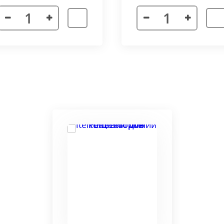
я. Придает прибору завершенности и помогает скрыть
а также увеличивает жесткость короба.
более изделий, которые соединяются болтами с торцевы
адиус 800 мм. Длина одного цельного радиусного конве
отдельных сегментов.
3000 мм поставляется отдельными частями. Соединение 
льное соединение.
ельный прибор позволяет создать идеальный микроклим
ля влажных помещений. Корпус конвектора изготавлив
ю систему.