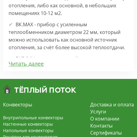
отопления, либо как основной, в небольших
помещениях 10-12 м2.
ВК.МАХ - прибор с усиленным
теплообменником диаметром 22 мм, который
можно использовать как основной источник
отопления, за счёт более высокой теплоотдачи.
ВКВ 24V – внутрипольный конвектор
Читать далее
отопления с вентилятором на 24В подходит для
обогрева больших комнат. Безопасен в
эксплуатации, имеет плавную регулировку,
экономит электроэнергию и бесшумно работает.
ВКВ – конвектор в полу с принудительной
Конвекторы
Доставка и оплата
конвекцией на 220В. За счет тангенциального
Услуги
вентилятора создает принудительную
Внутрипольные конвекторы
О компании
конвекцию, что позволяет обогревать
Настенные конвекторы
Контакты
Напольные конвекторы
помещения большой площади.
Сертификаты
Решётки для конвекторов