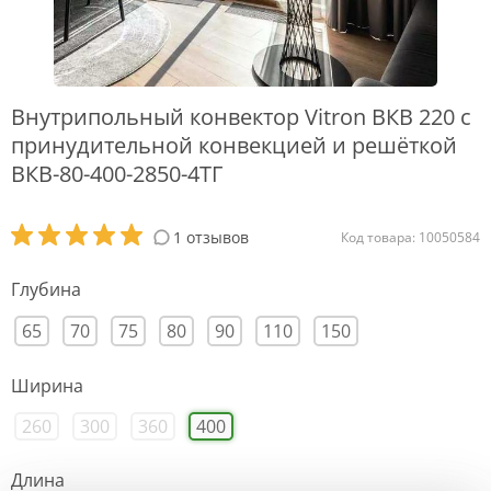
Внутрипольный конвектор Vitron ВКВ 220 с
принудительной конвекцией и решёткой
ВКВ-80-400-2850-4ТГ
1 отзывов
Код товара: 10050584
Глубина
65
70
75
80
90
110
150
Ширина
260
300
360
400
Длина