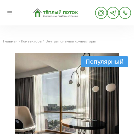
Главная
Конвекторы
Внутрипольные конвекторы
Популярный