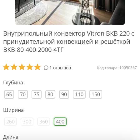
Внутрипольный конвектор Vitron ВКВ 220 с
принудительной конвекцией и решёткой
ВКВ-80-400-2000-4ТГ
1 отзывов
Код товара: 10050567
Глубина
65
70
75
80
90
110
150
Ширина
260
300
360
400
Длина