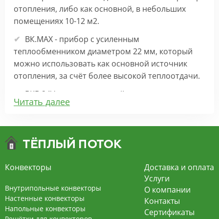
отопления, либо как основной, в небольших
помещениях 10-12 м2.
ВК.МАХ - прибор с усиленным
теплообменником диаметром 22 мм, который
можно использовать как основной источник
отопления, за счёт более высокой теплоотдачи.
ВКВ 24V – внутрипольный конвектор
Читать далее
отопления с вентилятором на 24В подходит для
обогрева больших комнат. Безопасен в
эксплуатации, имеет плавную регулировку,
экономит электроэнергию и бесшумно работает.
ВКВ – конвектор в полу с принудительной
Конвекторы
Доставка и оплата
конвекцией на 220В. За счет тангенциального
Услуги
вентилятора создает принудительную
Внутрипольные конвекторы
О компании
конвекцию, что позволяет обогревать
Настенные конвекторы
Контакты
Напольные конвекторы
помещения большой площади.
Сертификаты
Решётки для конвекторов