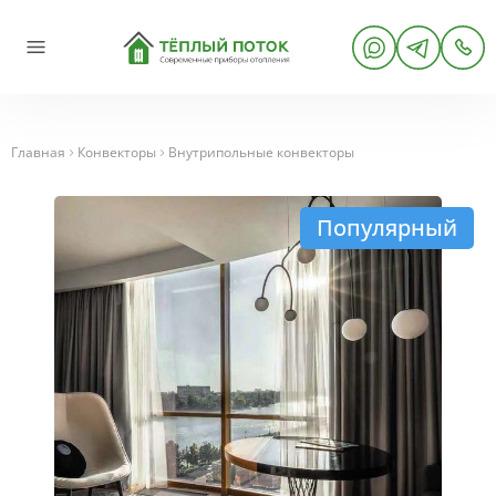
Главная
Конвекторы
Внутрипольные конвекторы
Популярный