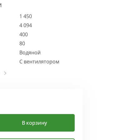
И
1 450
4 094
400
80
Водяной
С вентилятором
В корзину