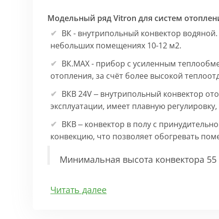
Модельный ряд Vitron для систем отоплен
ВК - внутрипольный конвектор водяной.
небольших помещениях 10-12 м2.
ВК.МАХ - прибор с усиленным теплообм
отопления, за счёт более высокой теплоот
ВКВ 24V – внутрипольный конвектор ото
эксплуатации, имеет плавную регулировку
ВКВ – конвектор в полу с принудительн
конвекцию, что позволяет обогревать по
Минимальная высота конвектора 55 
Особенности:
Читать далее
Корпус выполнен из оцинкованной стали 1
выполнена точно, без зазоров во избежан