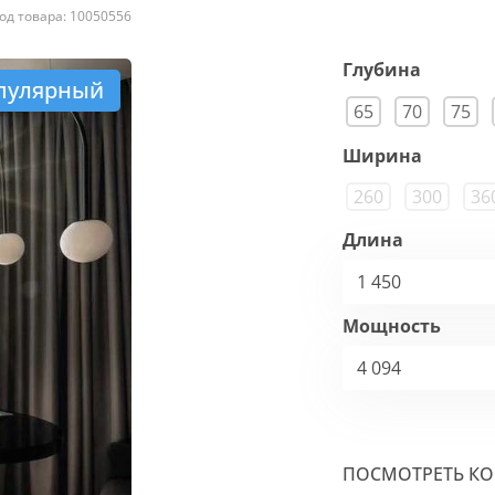
од товара: 10050556
Глубина
пулярный
65
70
75
Ширина
260
300
36
Длина
1 450
Мощность
4 094
ПОСМОТРЕТЬ К