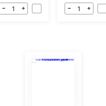
я. Придает прибору завершенности и помогает скрыть
а также увеличивает жесткость короба.
более изделий, которые соединяются болтами с торцевы
адиус 800 мм. Длина одного цельного радиусного конве
отдельных сегментов.
3000 мм поставляется отдельными частями. Соединение 
льное соединение.
ельный прибор позволяет создать идеальный микроклим
ля влажных помещений. Корпус конвектора изготавлив
ю систему.