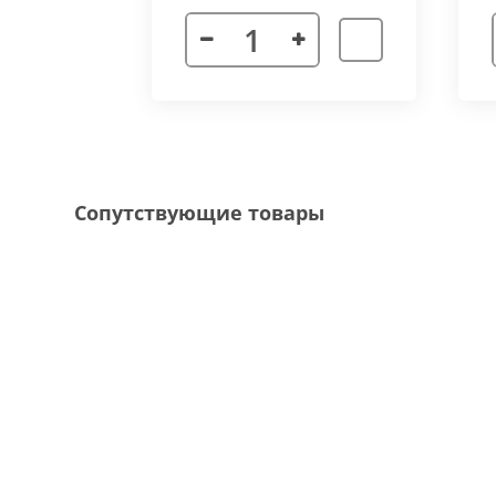
Декоративная рамка
выполнена из алюмини
напольного покрытия и короба конвектора, 
Типы рамок
смотрите в ленте фотографий.
Специальные исполнения:
Угловое исполнение
- состоит из 2х и 
Сопутствующие товары
соединения 70 градусов.
Радиусное исполнение
- минимальный р
большей длины, конвектор собирается из 
Составной конвектор
- длинной более 
конструкцию осуществляется через специа
Приточная вентиляция
- через отопит
Конвектор с дренажем
- применяются д
имеющим уклон для слива воды в дренажну