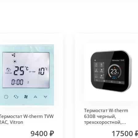
 корпус из высококачественной нержавеющей стали мар
т
. Состоит из бесшовных медных труб диаметра 15мм 
ым покрытием чёрного цвета.
родольная.
 - золото, бронза, чёрный, серебро (без доплат)
Термостат W-therm
 решетки - 13мм.
Может быть изменена на 10 или 18 мм
Термостат W-therm TVW
630В черный,
2AC, Vitron
трехскоростной,
MCB.630.Wi-Fi, Vitron
9400 ₽
17500 
лах.