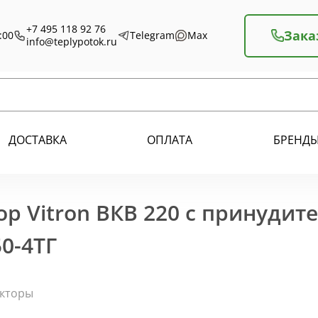
+7 495 118 92 76
Зака
:00
Telegram
Max
info@teplypotok.ru
ДОСТАВКА
ОПЛАТА
БРЕНД
р Vitron ВКВ 220 с принудит
0-4ТГ
екторы