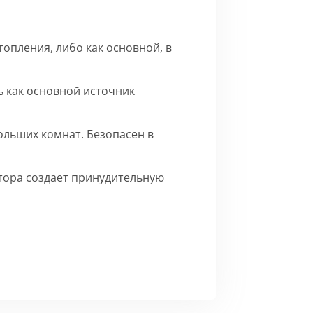
опления, либо как основной, в
 как основной источник
ольших комнат. Безопасен в
ятора создает принудительную
го матового цвета.
Сборка
ерху внутренние части на время