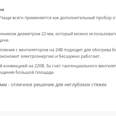
ия
 Чаще всего применяется как дополнительный пробор от
енником диаметром 22 мм, который можно использовать
дачи.
пления с вентилятором на 24В подходит для обогрева б
, экономит электроэнергию и бесшумно работает.
ой конвекцией на 220В. За счет тангенциального вентил
мещения большой площади.
мм - отличное решение для неглубоких стяжек
 мм и покрыт защитным слоем порошковой краски черно
ие попадания раствора. Монтажная плита защищает св