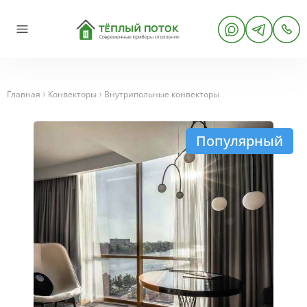
Главная
Конвекторы
Внутрипольные конвекторы
Популярный