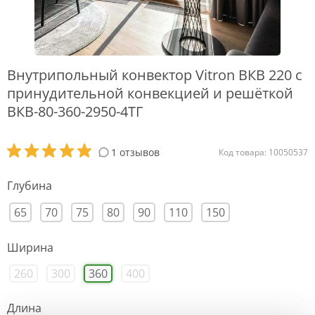
Внутрипольный конвектор Vitron ВКВ 220 с
принудительной конвекцией и решёткой
ВКВ-80-360-2950-4ТГ
1 отзывов
Код товара: 10050537
Глубина
65
70
75
80
90
110
150
Ширина
260
300
360
400
Длина