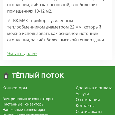
отопления, либо как основной, в небольших
помещениях 10-12 м2.
ВК.МАХ - прибор с усиленным
теплообменником диаметром 22 мм, который
можно использовать как основной источник
отопления, за счёт более высокой теплоотдачи.
ВКВ 24V – внутрипольный конвектор
Читать далее
отопления с вентилятором на 24В подходит для
обогрева больших комнат. Безопасен в
эксплуатации, имеет плавную регулировку,
экономит электроэнергию и бесшумно работает.
ВКВ – конвектор в полу с принудительной
Конвекторы
Доставка и оплата
конвекцией на 220В. За счет тангенциального
Услуги
вентилятора создает принудительную
Внутрипольные конвекторы
О компании
конвекцию, что позволяет обогревать
Настенные конвекторы
Контакты
Напольные конвекторы
помещения большой площади.
Сертификаты
Решётки для конвекторов