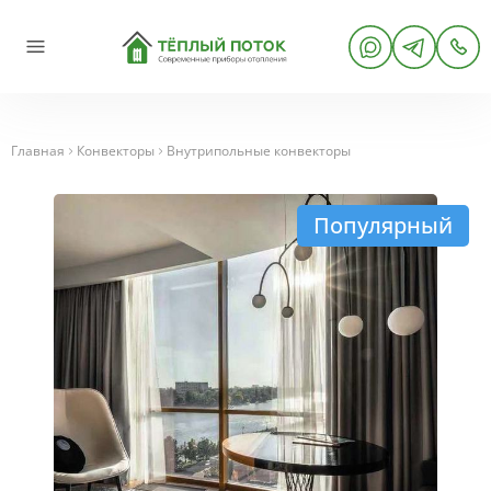
Главная
Конвекторы
Внутрипольные конвекторы
Популярный