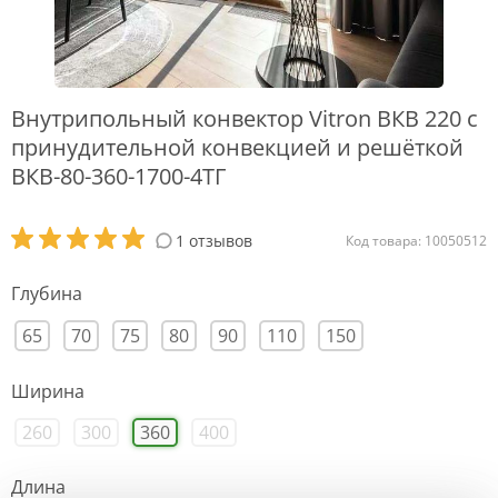
Внутрипольный конвектор Vitron ВКВ 220 с
принудительной конвекцией и решёткой
ВКВ-80-360-1700-4ТГ
1 отзывов
Код товара: 10050512
Глубина
65
70
75
80
90
110
150
Ширина
260
300
360
400
Длина