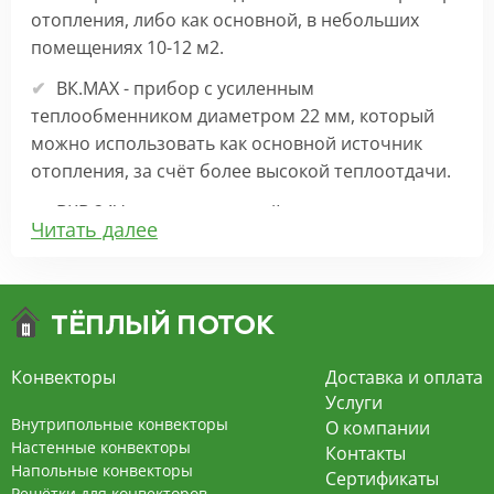
отопления, либо как основной, в небольших
помещениях 10-12 м2.
ВК.МАХ - прибор с усиленным
теплообменником диаметром 22 мм, который
можно использовать как основной источник
отопления, за счёт более высокой теплоотдачи.
ВКВ 24V – внутрипольный конвектор
Читать далее
отопления с вентилятором на 24В подходит для
обогрева больших комнат. Безопасен в
эксплуатации, имеет плавную регулировку,
экономит электроэнергию и бесшумно работает.
ВКВ – конвектор в полу с принудительной
Конвекторы
Доставка и оплата
конвекцией на 220В. За счет тангенциального
Услуги
вентилятора создает принудительную
Внутрипольные конвекторы
О компании
конвекцию, что позволяет обогревать
Настенные конвекторы
Контакты
Напольные конвекторы
помещения большой площади.
Сертификаты
Решётки для конвекторов