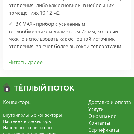
отопления, либо как основной, в небольших
помещениях 10-12 м2.
ВК.МАХ - прибор с усиленным
теплообменником диаметром 22 мм, который
можно использовать как основной источник
отопления, за счёт более высокой теплоотдачи.
ВКВ 24V – внутрипольный конвектор
Читать далее
отопления с вентилятором на 24В подходит для
обогрева больших комнат. Безопасен в
эксплуатации, имеет плавную регулировку,
экономит электроэнергию и бесшумно работает.
ВКВ – конвектор в полу с принудительной
Конвекторы
Доставка и оплата
конвекцией на 220В. За счет тангенциального
Услуги
вентилятора создает принудительную
Внутрипольные конвекторы
О компании
конвекцию, что позволяет обогревать
Настенные конвекторы
Контакты
Напольные конвекторы
помещения большой площади.
Сертификаты
Решётки для конвекторов