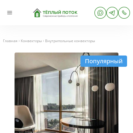
Главная
Конвекторы
Внутрипольные конвекторы
Популярный