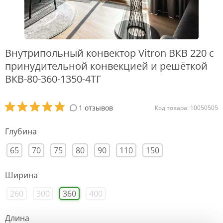
Внутрипольный конвектор Vitron ВКВ 220 с
принудительной конвекцией и решёткой
ВКВ-80-360-1350-4ТГ
1 отзывов
Код товара: 10050505
Глубина
65
70
75
80
90
110
150
Ширина
260
300
360
400
Длина